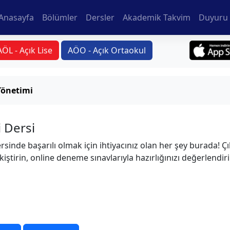
Anasayfa
Bölümler
Dersler
Akademik Takvim
Duyuru 
AÖL - Açık Lise
AÖO - Açık Ortaokul
Yönetimi
 Dersi
sinde başarılı olmak için ihtiyacınız olan her şey burada! Çı
kiştirin, online deneme sınavlarıyla hazırlığınızı değerlendir