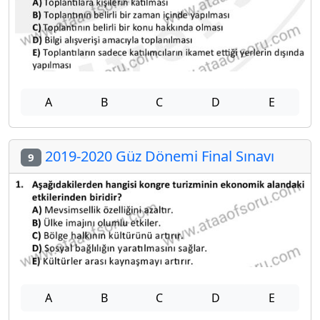
A
B
C
D
E
2019-2020 Güz Dönemi Final Sınavı
9
A
B
C
D
E