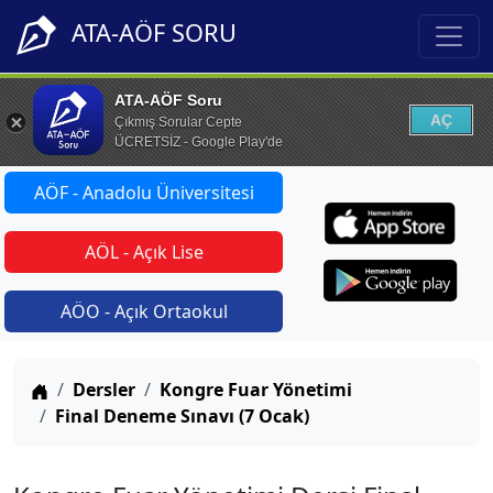
ATA-AÖF SORU
ATA-AÖF Soru
AÇ
Çıkmış Sorular Cepte
ÜCRETSİZ - Google Play'de
AÖF - Anadolu Üniversitesi
AÖL - Açık Lise
AÖO - Açık Ortaokul
Anasayfa
Dersler
Kongre Fuar Yönetimi
Final Deneme Sınavı (7 Ocak)