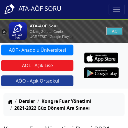
ATA-AÖF SORU
ATA-AÖF Soru
AÇ
Çıkmış Sorular Cepte
ÜCRETSİZ - Google Play'de
AÖF - Anadolu Üniversitesi
AÖL - Açık Lise
AÖO - Açık Ortaokul
Anasayfa
Dersler
Kongre Fuar Yönetimi
2021-2022 Güz Dönemi Ara Sınavı