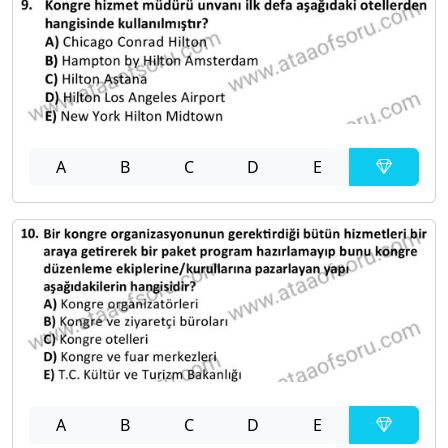
A
B
C
D
E
A
B
C
D
E