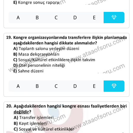
A
B
C
D
E
A
B
C
D
E