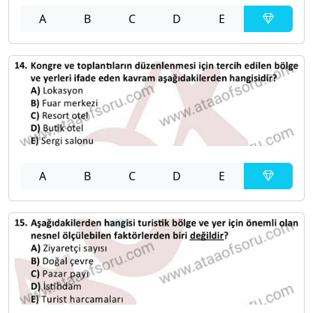
A
B
C
D
E
A
B
C
D
E