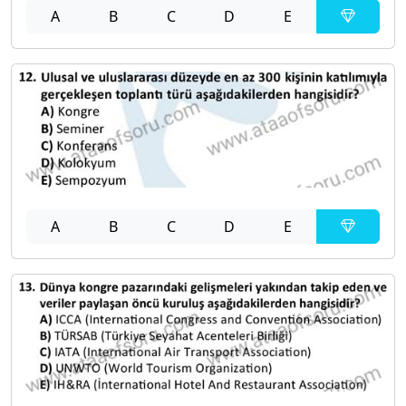
A
B
C
D
E
A
B
C
D
E