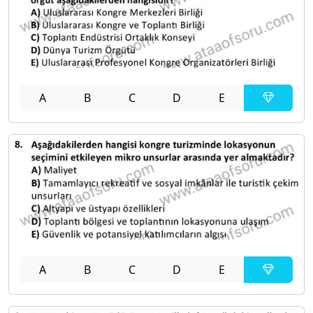
A
B
C
D
E
A
B
C
D
E