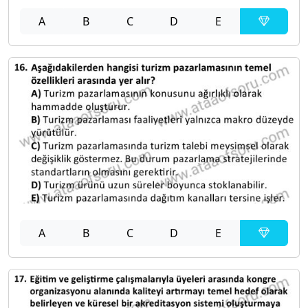
A
B
C
D
E
A
B
C
D
E