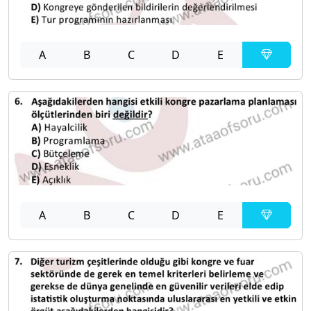
A
B
C
D
E
A
B
C
D
E