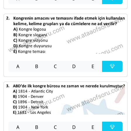
A
B
C
D
E
A
B
C
D
E