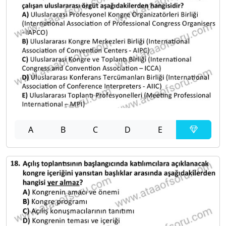
A
B
C
D
E