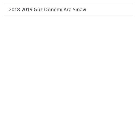
2018-2019 Güz Dönemi Ara Sınavı
2020-2021 Güz Dönemi Final Sınavı
2019-2020 Güz Dönemi Final Sınavı
2018-2019 Güz Dönemi Final Sınavı
2019-2020 Güz Dönemi Bütünleme Sınavı
2018-2019 Güz Dönemi Bütünleme Sınavı
2018-2019 Yaz Okulu Dönemi Mezuniyet Üç Ders
Sınavı
2019-2020 Yaz Okulu Dönemi Mezuniyet Üç Ders
Sınavı
2019-2020 Yaz Okulu Dönemi Yaz Okulu Sınavı