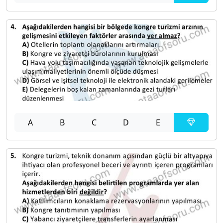
A
B
C
D
E