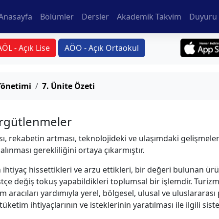
Anasayfa
Bölümler
Dersler
Akademik Takvim
Duyuru 
AÖL - Açık Lise
AÖO - Açık Ortaokul
Yönetimi
7. Ünite Özeti
rgütlenmeler
ası, rekabetin artması, teknolojideki ve ulaşımdaki gelişme
 alınması gerekliliğini ortaya çıkarmıştır.
ihtiyaç hissettikleri ve arzu ettikleri, bir değeri bulunan ürün
tçe değiş tokuş yapabildikleri toplumsal bir işlemdir. Turizm
aracıları yardımıyla yerel, bölgesel, ulusal ve uluslararası
 tüketim ihtiyaçlarının ve isteklerinin yaratılması ile ilgili sis