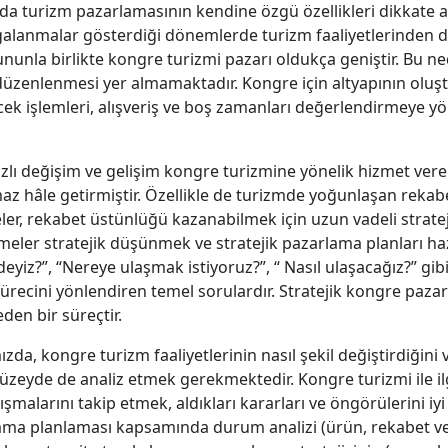
 turizm pazarlamasının kendine özgü özellikleri dikkate al
galanmalar gösterdiği dönemlerde turizm faaliyetlerinden d
nunla birlikte kongre turizmi pazarı oldukça geniştir. Bu n
enlenmesi yer almamaktadır. Kongre için altyapının oluştu
ek işlemleri, alışveriş ve boş zamanları değerlendirmeye yöne
 değişim ve gelişim kongre turizmine yönelik hizmet veren
z hâle getirmiştir. Özellikle de turizmde yoğunlaşan rekabet
meler, rekabet üstünlüğü kazanabilmek için uzun vadeli strate
etmeler stratejik düşünmek ve stratejik pazarlama planları
eyiz?”, “Nereye ulaşmak istiyoruz?”, “ Nasıl ulaşacağız?” gi
ürecini yönlendiren temel sorulardır. Stratejik kongre paza
eden bir süreçtir.
da, kongre turizm faaliyetlerinin nasıl şekil değiştirdiğini 
düzeyde de analiz etmek gerekmektedir. Kongre turizmi ile ilg
lışmalarını takip etmek, aldıkları kararları ve öngörülerini 
ama planlaması kapsamında durum analizi (ürün, rekabet ve 