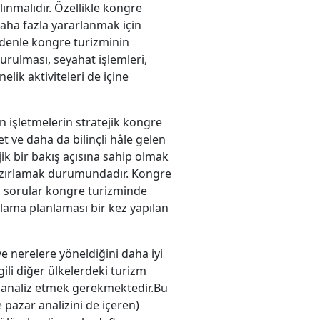
ınmalıdır. Özellikle kongre
aha fazla yararlanmak için
edenle kongre turizminin
rulması, seyahat işlemleri,
lik aktiviteleri de içine
 işletmelerin stratejik kongre
 ve daha da bilinçli hâle gelen
jik bir bakış açısına sahip olmak
 hazırlamak durumundadır. Kongre
bi sorular kongre turizminde
rlama planlaması bir kez yapılan
ve nerelere yöneldiğini daha iyi
ili diğer ülkelerdeki turizm
iyi analiz etmek gerekmektedir.Bu
pazar analizini de içeren)