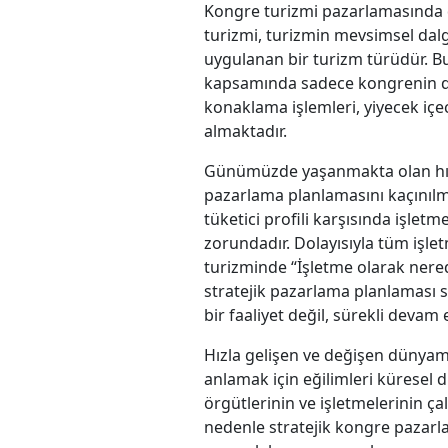
Kongre turizmi pazarlamasında da
turizmi, turizmin mevsimsel dal
uygulanan bir turizm türüdür. Bu
kapsamında sadece kongrenin düz
konaklama işlemleri, yiyecek içec
almaktadır.
Günümüzde yaşanmakta olan hızlı
pazarlama planlamasını kaçınılma
tüketici profili karşısında işlet
zorundadır. Dolayısıyla tüm işl
turizminde “İşletme olarak nered
stratejik pazarlama planlaması s
bir faaliyet değil, sürekli devam 
Hızla gelişen ve değişen dünyamız
anlamak için eğilimleri küresel 
örgütlerinin ve işletmelerinin ça
nedenle stratejik kongre pazarl