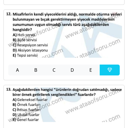
A
B
C
D
E