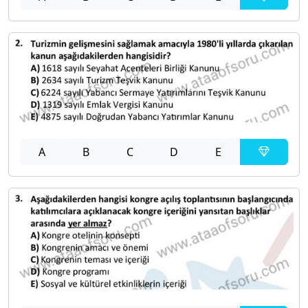
A
B
C
D
E