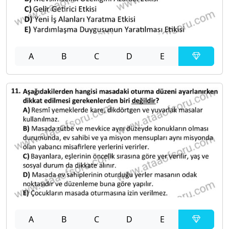
A
B
C
D
E
A
B
C
D
E