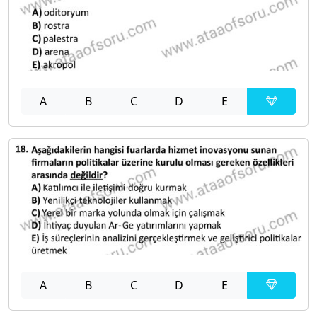
A
B
C
D
E
A
B
C
D
E