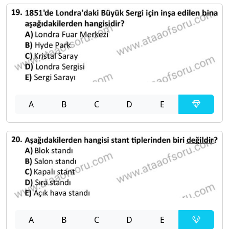
A
B
C
D
E
A
B
C
D
E