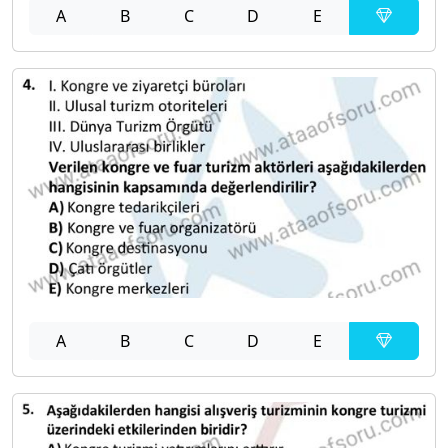
A
B
C
D
E
A
B
C
D
E