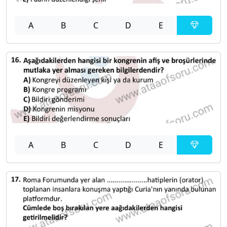
A
B
C
D
E
A
B
C
D
E