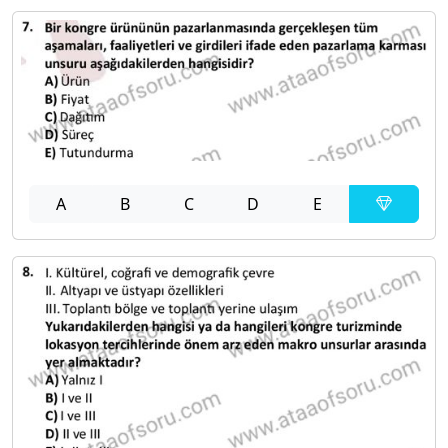
A
B
C
D
E