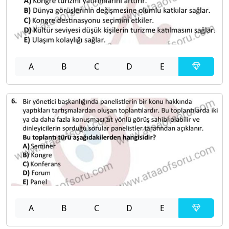
A
B
C
D
E
A
B
C
D
E