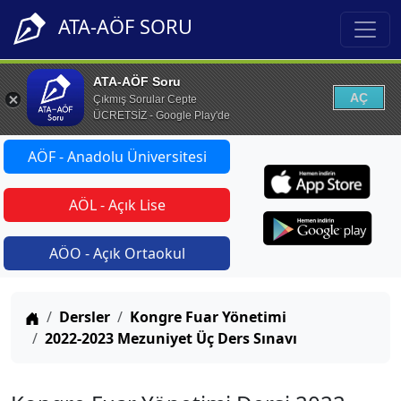
ATA-AÖF SORU
ATA-AÖF Soru
AÇ
Çıkmış Sorular Cepte
ÜCRETSİZ - Google Play'de
AÖF - Anadolu Üniversitesi
AÖL - Açık Lise
AÖO - Açık Ortaokul
Anasayfa
Dersler
Kongre Fuar Yönetimi
2022-2023 Mezuniyet Üç Ders Sınavı