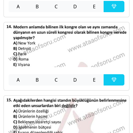
A
B
C
D
E
A
B
C
D
E