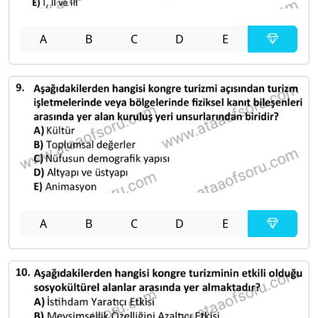
A
B
C
D
E
A
B
C
D
E