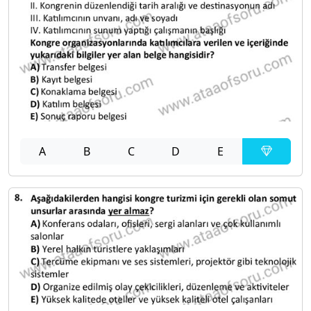
A
B
C
D
E