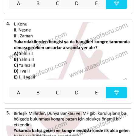
A
B
C
D
E
A
B
C
D
E