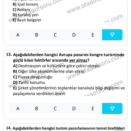
A
B
C
D
E
A
B
C
D
E