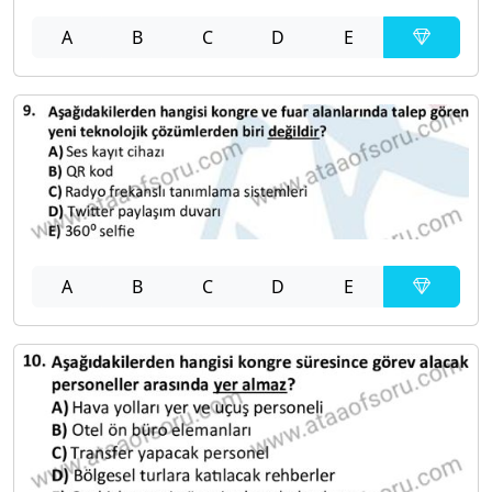
A
B
C
D
E
A
B
C
D
E