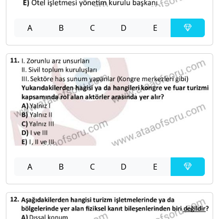
A
B
C
D
E
A
B
C
D
E