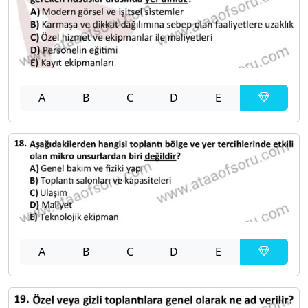
A
B
C
D
E
A
B
C
D
E