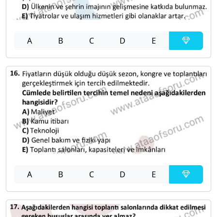
A
B
C
D
E
A
B
C
D
E