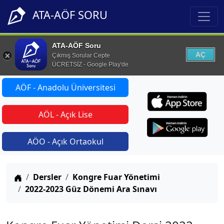
ATA-AÖF SORU
ATA-AÖF Soru
AÇ
Çıkmış Sorular Cepte
ÜCRETSİZ - Google Play'de
AÖF - Anadolu Üniversitesi
AÖL - Açık Lise
AÖO - Açık Ortaokul
Anasayfa
Dersler
Kongre Fuar Yönetimi
2022-2023 Güz Dönemi Ara Sınavı