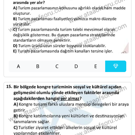
A
B
C
D
E