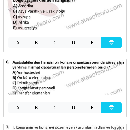
A
B
C
D
E
A
B
C
D
E