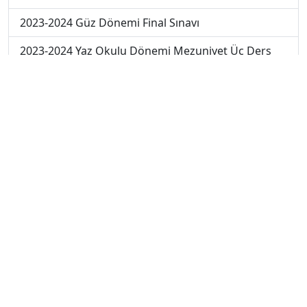
2023-2024 Güz Dönemi Final Sınavı
2023-2024 Yaz Okulu Dönemi Mezuniyet Üç Ders
Sınavı
2024-2025 Güz Dönemi Ara Sınavı
2024-2025 Güz Dönemi Final Sınavı
2024-2025 Güz Dönemi Bütünleme Sınavı
2025-2026 Güz Dönemi Ara Sınavı
2025-2026 Güz Dönemi Final Sınavı
© 2023 - ATAAOFSORU.COM.