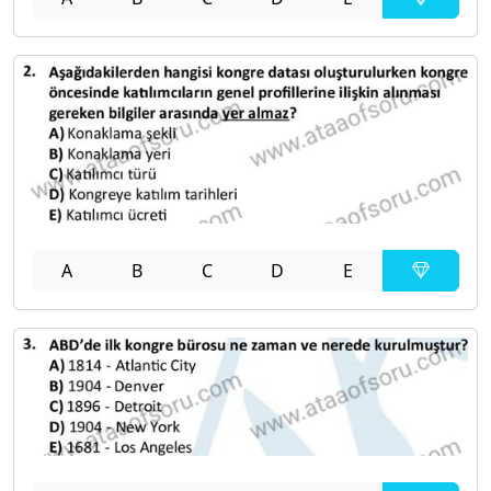
A
B
C
D
E