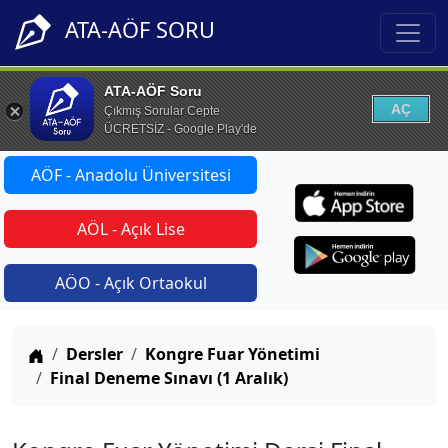
ATA-AÖF SORU
ATA-AÖF Soru
AÇ
Çıkmış Sorular Cepte
ÜCRETSİZ - Google Play'de
AÖF - Anadolu Üniversitesi
AÖL - Açık Lise
AÖO - Açık Ortaokul
Anasayfa
Dersler
Kongre Fuar Yönetimi
Final Deneme Sınavı (1 Aralık)