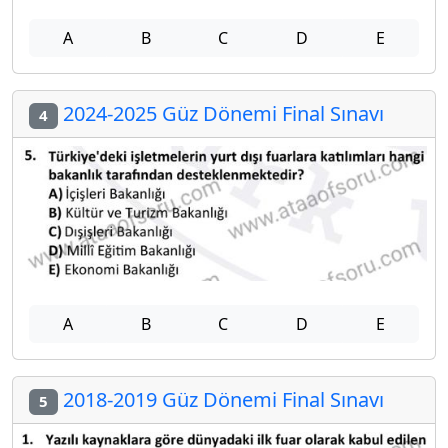
A
B
C
D
E
2024-2025 Güz Dönemi Final Sınavı
4
A
B
C
D
E
2018-2019 Güz Dönemi Final Sınavı
5