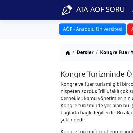
ATA-AÖF SORU
AÖF - Anadolu Üniversitesi
Anasayfa
Dersler
Kongre Fuar 
Kongre Turizminde Ö
Kongre ve fuar turizmi gibi birç
nispeten zordur. İrili ufaklı çok 
dernekler, kamu yönetimlerinin d
Kongre turizminde yer alan bu işl
bağlarla bağlı değillerdir. Bu akt
şeklindedir.
Kongre turizmi örgütlenmesinde