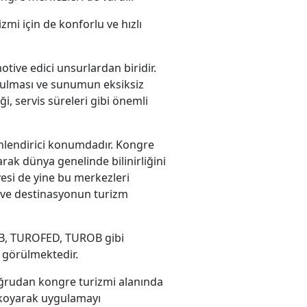
zmi için de konforlu ve hızlı
otive edici unsurlardan biridir.
rulması ve sunumun eksiksiz
i, servis süreleri gibi önemli
önlendirici konumdadır. Kongre
rak dünya genelinde bilinirliğini
esi de yine bu merkezleri
 ve destinasyonun turizm
REB, TUROFED, TUROB gibi
ı görülmektedir.
doğrudan kongre turizmi alanında
r koyarak uygulamayı