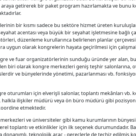
ir araya getirerek bir paket program hazırlamakta ve bunu
ktadırlar.
erinin bir kısmı sadece bu sektöre hizmet üreten kuruluşla
yahat acentası veya büyük bir seyahat işletmesine bağlı çal
rleri, düzenleme kurullarınca belirlenen planlar çerçevesin
ara uygun olarak kongrelerin hayata geçirilmesi için çalışmak
ongre ve fuar organizatörlerinin sunduğu üründe yer alan, 
rden biri olarak kongre merkezleri geniş teşhir salonlarına, 
slerdir ve bünyelerinde yönetimi, pazarlanması vb. fonksiyon
 oturumları için elverişli salonlar, toplantı mekânları vb. ko
 halkla ilişkiler müdürü veya ön büro müdürü gibi pozisyo
i koordine etmektedir.
tim merkezleri ve üniversiteler gibi kamu kurumlarının bünyes
 yerel toplantı ve etkinlikler için ilk seçenek durumundadır. B
 donanımlı, teknolojik araç - gereçlerle de teçhiz edilmiş k