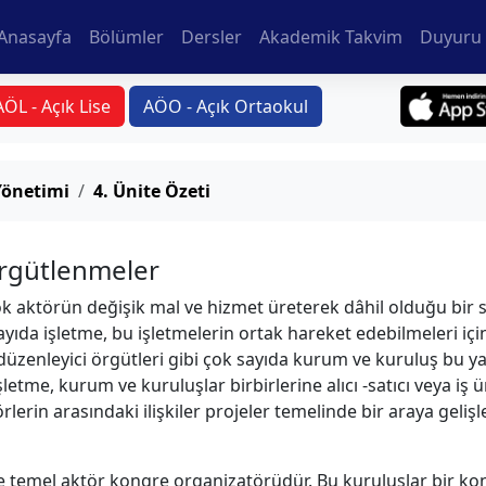
Anasayfa
Bölümler
Dersler
Akademik Takvim
Duyuru 
AÖL - Açık Lise
AÖO - Açık Ortaokul
Yönetimi
4. Ünite Özeti
rgütlenmeler
ok aktörün değişik mal ve hizmet üreterek dâhil olduğu bir s
sayıda işletme, bu işletmelerin ortak hareket edebilmeleri içi
üzenleyici örgütleri gibi çok sayıda kurum ve kuruluş bu yapı
etme, kurum ve kuruluşlar birbirlerine alıcı -satıcı veya iş ü
örlerin arasındaki ilişkiler projeler temelinde bir araya geliş
 temel aktör kongre organizatörüdür. Bu kuruluşlar bir k