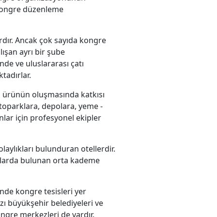
 kongre düzenleme
rdır. Ancak çok sayıda kongre
ışan ayrı bir şube
de ve uluslararası çatı
tadırlar.
bu ürünün oluşmasında katkısı
otoparklara, depolara, yeme -
lar için profesyonel ekipler
laylıkları bulunduran otellerdir.
nlarda bulunan orta kademe
inde kongre tesisleri yer
azı büyükşehir belediyeleri ve
ongre merkezleri de vardır.