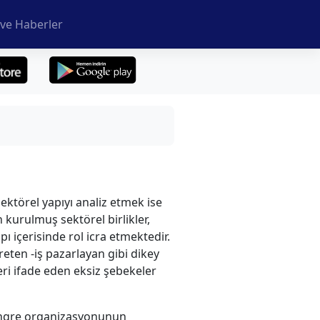
ve Haberler
ektörel yapıyı analiz etmek ise
n kurulmuş sektörel birlikler,
 içerisinde rol icra etmektedir.
reten -iş pazarlayan gibi dikey
leri ifade eden eksiz şebekeler
ongre organizasyonunun