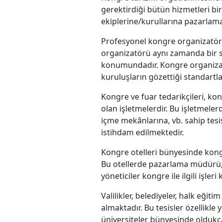
gerektirdiği bütün hizmetleri b
ekiplerine/kurullarına pazarlama
Profesyonel kongre organizatörl
organizatörü aynı zamanda bir se
konumundadır. Kongre organizatö
kuruluşların gözettiği standartl
Kongre ve fuar tedarikçileri, k
olan işletmelerdir. Bu işletmele
içme mekânlarına, vb. sahip tesi
istihdam edilmektedir.
Kongre otelleri bünyesinde kongre
Bu otellerde pazarlama müdürü,
yöneticiler kongre ile ilgili işler
Valilikler, belediyeler, halk eği
almaktadır. Bu tesisler özellikle
üniversiteler bünyesinde oldukça