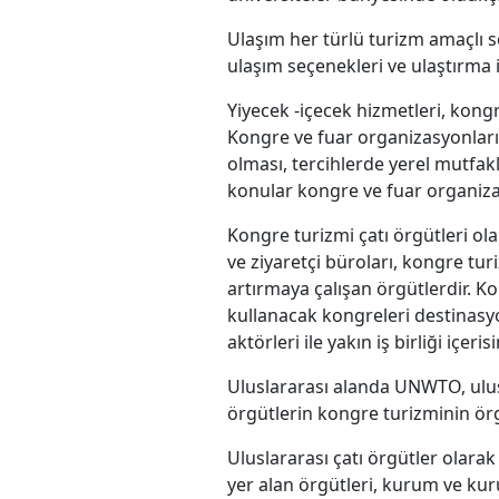
Ulaşım her türlü turizm amaçlı se
ulaşım seçenekleri ve ulaştırma i
Yiyecek -içecek hizmetleri, kongr
Kongre ve fuar organizasyonlar
olması, tercihlerde yerel mutfakl
konular kongre ve fuar organiza
Kongre turizmi çatı örgütleri o
ve ziyaretçi büroları, kongre tur
artırmaya çalışan örgütlerdir. K
kullanacak kongreleri destinasy
aktörleri ile yakın iş birliği içer
Uluslararası alanda UNWTO, ulus
örgütlerin kongre turizminin örg
Uluslararası çatı örgütler olara
yer alan örgütleri, kurum ve kur