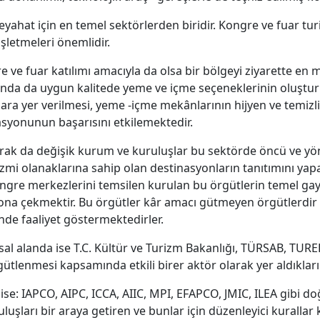
yahat için en temel sektörlerden biridir. Kongre ve fuar turi
şletmeleri önemlidir.
e ve fuar katılımı amacıyla da olsa bir bölgeyi ziyarette en m
ında da uygun kalitede yeme ve içme seçeneklerinin oluştu
ara yer verilmesi, yeme -içme mekânlarının hijyen ve temizliğ
syonunun başarısını etkilemektedir.
larak da değişik kurum ve kuruluşlar bu sektörde öncü ve y
izmi olanaklarına sahip olan destinasyonların tanıtımını yapa
ongre merkezlerini temsilen kurulan bu örgütlerin temel gay
ona çekmektir. Bu örgütler kâr amacı gütmeyen örgütlerdir
isinde faaliyet göstermektedirler.
al alanda ise T.C. Kültür ve Turizm Bakanlığı, TÜRSAB, TU
ütlenmesi kapsamında etkili birer aktör olarak yer aldıklar
k ise: IAPCO, AIPC, ICCA, AIIC, MPI, EFAPCO, JMIC, ILEA gibi 
uluşları bir araya getiren ve bunlar için düzenleyici kuralla