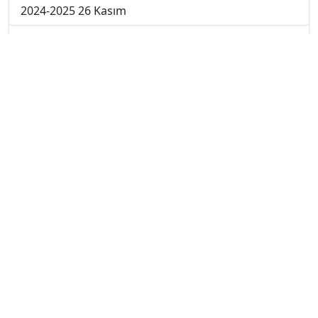
2024-2025 26 Kasım
2024-2025 25 Kasım
2024-2025 5. Hafta
2024-2025 4. Hafta
2024-2025 3. Hafta
2024-2025 2. Hafta
2024-2025 1. Hafta
2023-2024 7. Hafta
2023-2024 6. Hafta
2023-2024 5. Hafta
2023-2024 4. Hafta