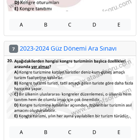
A
B
C
D
E
2023-2024 Güz Dönemi Ara Sınavı
7
A
B
C
D
E