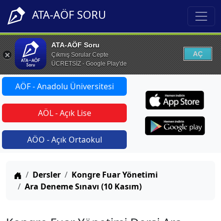
ATA-AÖF SORU
ATA-AÖF Soru
AÇ
Çıkmış Sorular Cepte
ÜCRETSİZ - Google Play'de
AÖF - Anadolu Üniversitesi
AÖL - Açık Lise
AÖO - Açık Ortaokul
Anasayfa
Dersler
Kongre Fuar Yönetimi
Ara Deneme Sınavı (10 Kasım)