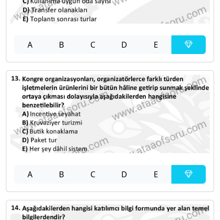
A
B
C
D
E
A
B
C
D
E