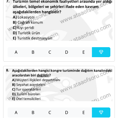
A
B
C
D
E
A
B
C
D
E