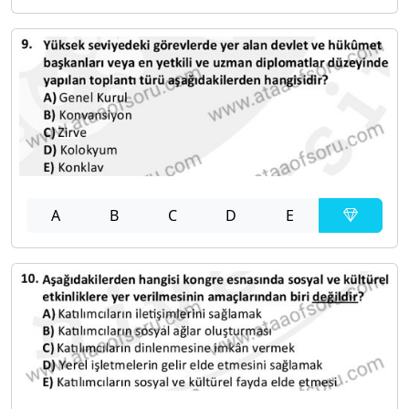
A
B
C
D
E