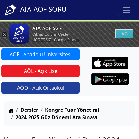
ATA-AÖF SORU
ATA-AÖF Soru
AÇ
Çıkmış Sorular Cepte
ÜCRETSİZ - Google Play'de
AÖF - Anadolu Üniversitesi
AÖL - Açık Lise
AÖO - Açık Ortaokul
Anasayfa
Dersler
Kongre Fuar Yönetimi
2024-2025 Güz Dönemi Ara Sınavı