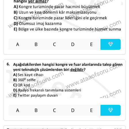
A
B
C
D
E
A
B
C
D
E