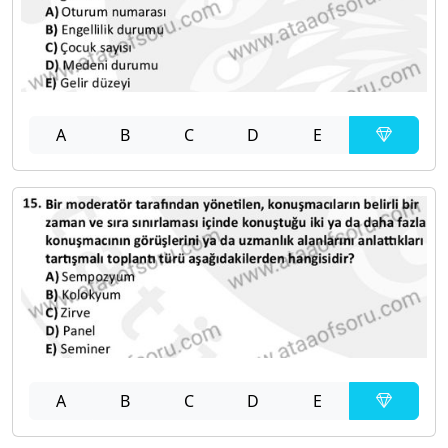
A
B
C
D
E
A
B
C
D
E