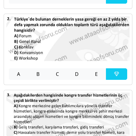
A
B
C
D
E