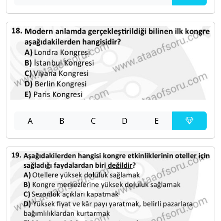
A
B
C
D
E