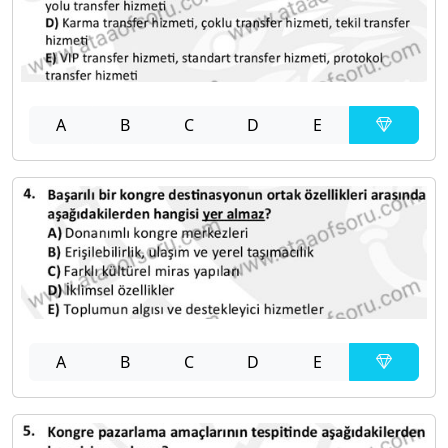
A
B
C
D
E
A
B
C
D
E