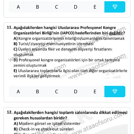
A
B
C
D
E
A
B
C
D
E