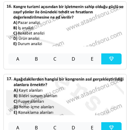
A
B
C
D
E
A
B
C
D
E