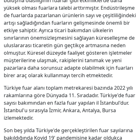
buluşma olasılığının fuarlar gibi etkinliklerde daha
yüksek olması fuarlara talebi arttırmıştır. Endüstrileşme
de fuarlarda pazarlanan ürünlerin sayı ve çeşitliliğindeki
artışı sağladığından fuarların gelişmesinde önemli bir
etkiye sahiptir. Ayrıca ticari bakımdan ülkelerin
sınırlarının önemsizleşmesini sağlayan küreselleşme de
uluslararası ticaretin gün geçtikçe artmasına neden
olmuştur. Küresel düzeyde faaliyet gösteren işletmeler
müşterilerine ulaşmak, rakiplerini tanımak ve yeni
pazarlara daha sorunsuz adapte olabilmek için fuarları
birer araç olarak kullanmayı tercih etmektedir.
Türkiye fuar alanı toplam metrekaresi bazında 2022 yılı
rakamlarına göre Dünyada 11. Sıradadır. Türkiye'de fuar
sayısı bakımından en fazla fuar yapılan il İstanbul'dur.
İstanbul'u sırasıyla İzmir, Ankara, Antalya, Bursa
izlemektedir.
Son beş yılda Türkiye'de gerçekleştirilen fuar sayılarına
bakıldığında Kovid 19' pandemisine kadar oldukça