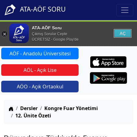
ATA-AÖF SORU
ATA-AÖF Soru
AÇ
Çıkmış Sorular Cepte
ÜCRETSİZ - Google Play'de
AÖF - Anadolu Üniversitesi
AÖL - Açık Lise
AÖO - Açık Ortaokul
Anasayfa
Dersler
Kongre Fuar Yönetimi
12. Ünite Özeti