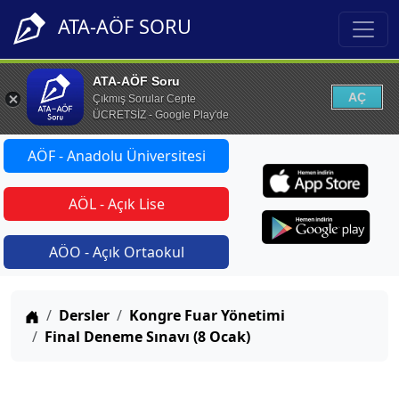
ATA-AÖF SORU
ATA-AÖF Soru
AÇ
Çıkmış Sorular Cepte
ÜCRETSİZ - Google Play'de
AÖF - Anadolu Üniversitesi
AÖL - Açık Lise
AÖO - Açık Ortaokul
Anasayfa
Dersler
Kongre Fuar Yönetimi
Final Deneme Sınavı (8 Ocak)