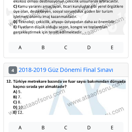
A
B
C
D
E
2018-2019 Güz Dönemi Final Sınavı
4
A
B
C
D
E