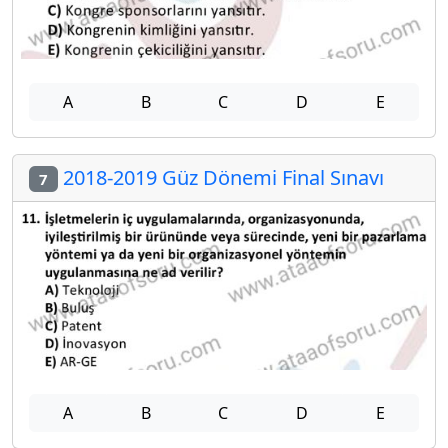
A
B
C
D
E
2018-2019 Güz Dönemi Final Sınavı
7
A
B
C
D
E