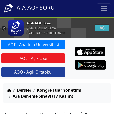
ATA-AÖF SORU
ATA-AÖF Soru
AÇ
Çıkmış Sorular Cepte
ÜCRETSİZ - Google Play'de
AÖF - Anadolu Üniversitesi
AÖL - Açık Lise
AÖO - Açık Ortaokul
Anasayfa
Dersler
Kongre Fuar Yönetimi
Ara Deneme Sınavı (17 Kasım)