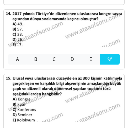
A
B
C
D
E