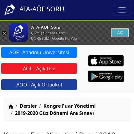
ATA-AÖF SORU
ATA-AÖF Soru
AÇ
Çıkmış Sorular Cepte
ÜCRETSİZ - Google Play'de
AÖF - Anadolu Üniversitesi
AÖL - Açık Lise
AÖO - Açık Ortaokul
Anasayfa
Dersler
Kongre Fuar Yönetimi
2019-2020 Güz Dönemi Ara Sınavı