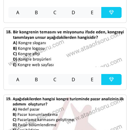
A
B
C
D
E
A
B
C
D
E