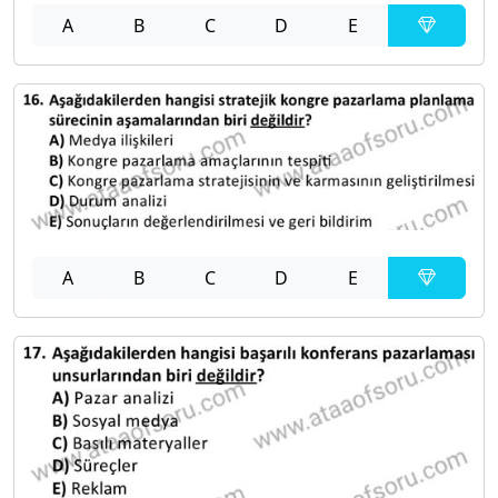
A
B
C
D
E
A
B
C
D
E