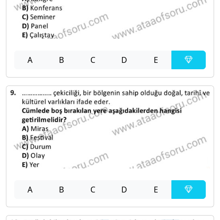
A
B
C
D
E
A
B
C
D
E