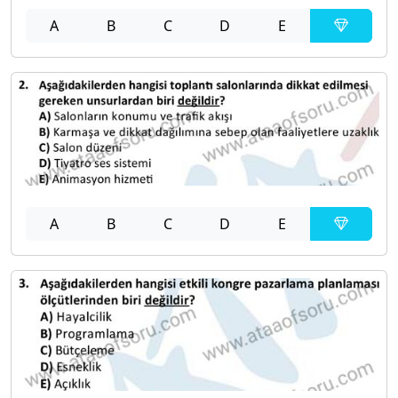
A
B
C
D
E
A
B
C
D
E