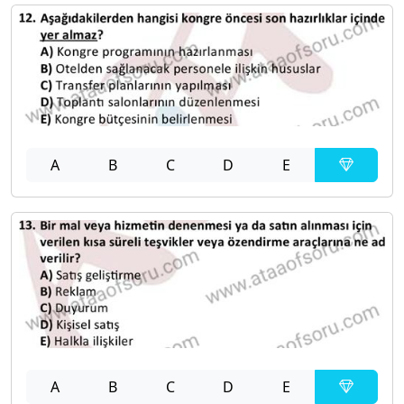
A
B
C
D
E
A
B
C
D
E