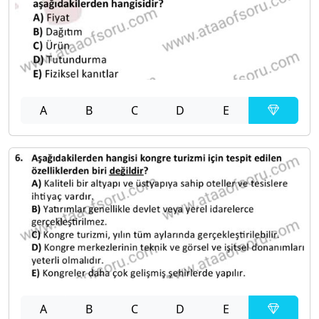
A
B
C
D
E
A
B
C
D
E