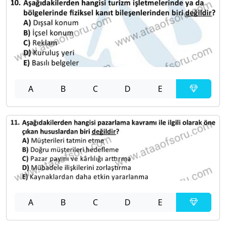
A
B
C
D
E
A
B
C
D
E