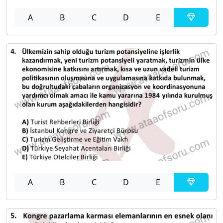
A
B
C
D
E
A
B
C
D
E