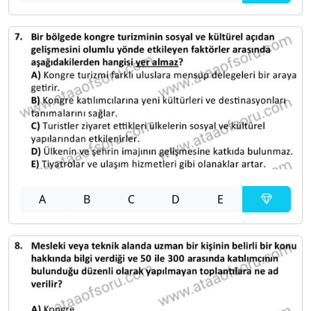
A
B
C
D
E