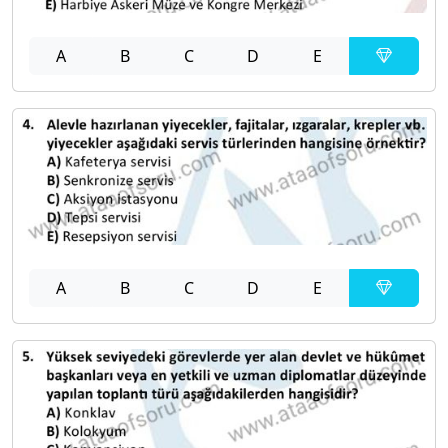
A
B
C
D
E
A
B
C
D
E