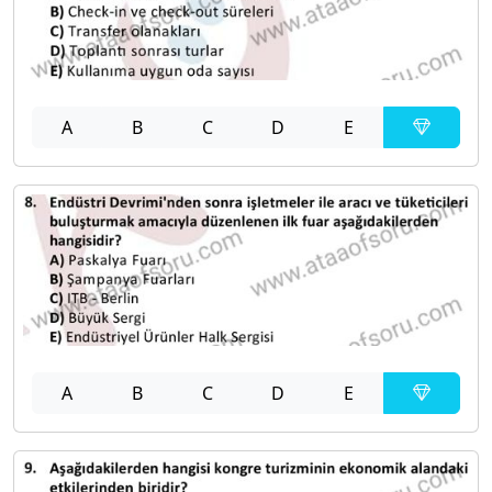
A
B
C
D
E
A
B
C
D
E