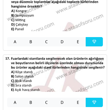
A
B
C
D
E
A
B
C
D
E