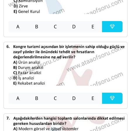
A
B
C
D
E
A
B
C
D
E