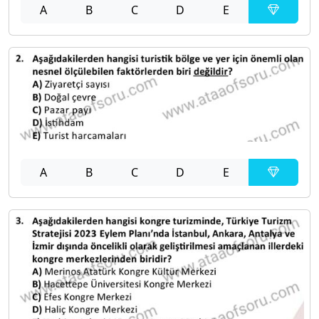
A
B
C
D
E
A
B
C
D
E