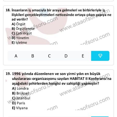
A
B
C
D
E