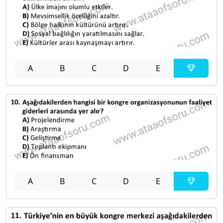
A
B
C
D
E
A
B
C
D
E