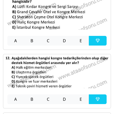
A
B
C
D
E
A
B
C
D
E