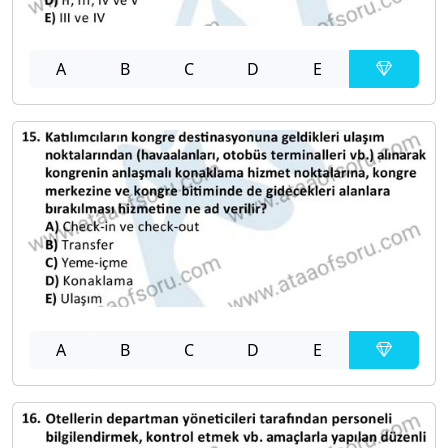
A
B
C
D
E
A
B
C
D
E