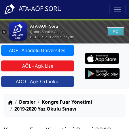
ATA-AÖF SORU
ATA-AÖF Soru
AÇ
Çıkmış Sorular Cepte
ÜCRETSİZ - Google Play'de
AÖF - Anadolu Üniversitesi
AÖL - Açık Lise
AÖO - Açık Ortaokul
Anasayfa
Dersler
Kongre Fuar Yönetimi
2019-2020 Yaz Okulu Sınavı