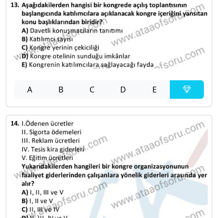
A
B
C
D
E