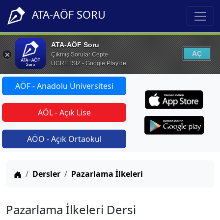
ATA-AÖF SORU
ATA-AÖF Soru
AÇ
Çıkmış Sorular Cepte
ÜCRETSİZ - Google Play'de
AÖF - Anadolu Üniversitesi
AÖL - Açık Lise
AÖO - Açık Ortaokul
Anasayfa
Dersler
Pazarlama İlkeleri
Pazarlama İlkeleri Dersi