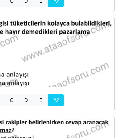
C
D
E
C
D
E