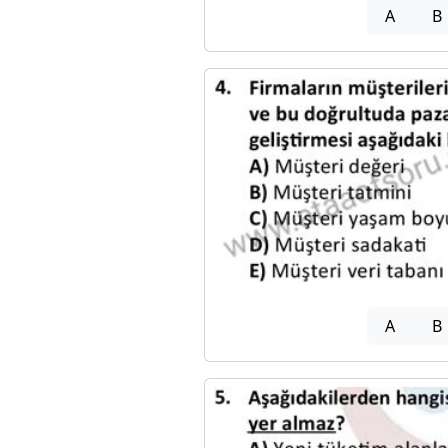
A
B
A
B