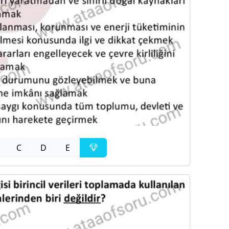
C
D
E