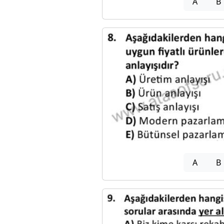
A
B
A
B