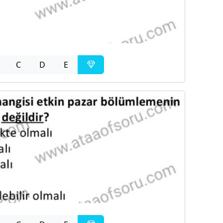
C
D
E