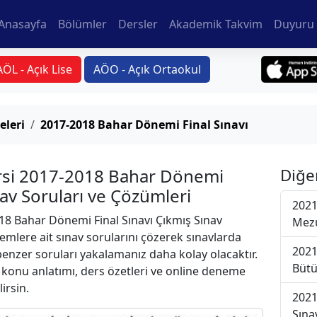
Anasayfa
Bölümler
Dersler
Akademik Takvim
Duyuru 
AÖL - Açık Lise
AÖO - Açık Ortaokul
eleri
2017-2018 Bahar Dönemi Final Sınavı
ersi 2017-2018 Bahar Dönemi
Diğe
nav Soruları ve Çözümleri
2021
8 Bahar Dönemi Final Sınavı Çıkmış Sınav
Mezu
emlere ait sınav sorularını çözerek sınavlarda
2021
 benzer soruları yakalamanız daha kolay olacaktır.
Bütü
r konu anlatımı, ders özetleri ve online deneme
lirsin.
2021
Sına