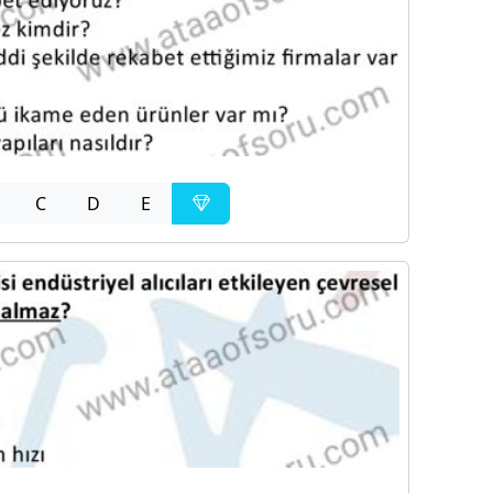
C
D
E