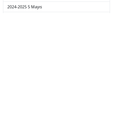
2024-2025 5 Mayıs
2024-2025 28 Nisan
2024-2025 21 Nisan
2024-2025 14 Nisan
2023-2024 Cuma
2023-2024 Perşembe
2023-2024 Çarşamba
2023-2024 Salı
2023-2024 Pazartesi
2023-2024 5. Hafta
2023-2024 4. Hafta