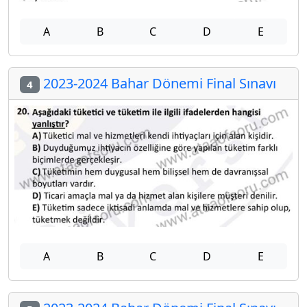
A
B
C
D
E
2023-2024 Bahar Dönemi Final Sınavı
4
A
B
C
D
E