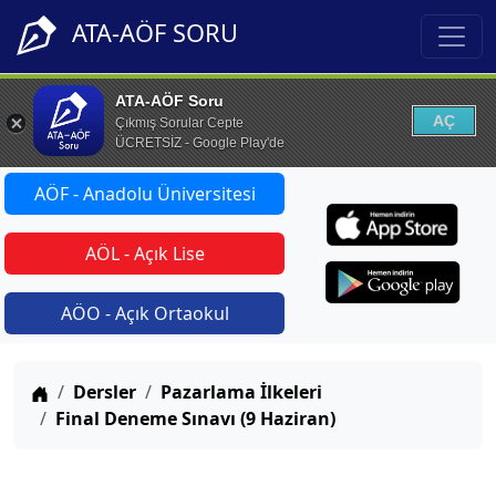
ATA-AÖF SORU
ATA-AÖF Soru
AÇ
Çıkmış Sorular Cepte
ÜCRETSİZ - Google Play'de
AÖF - Anadolu Üniversitesi
AÖL - Açık Lise
AÖO - Açık Ortaokul
Anasayfa
Dersler
Pazarlama İlkeleri
Final Deneme Sınavı (9 Haziran)