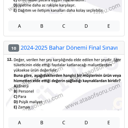
A
B
C
D
E
2024-2025 Bahar Dönemi Final Sınavı
10
A
B
C
D
E