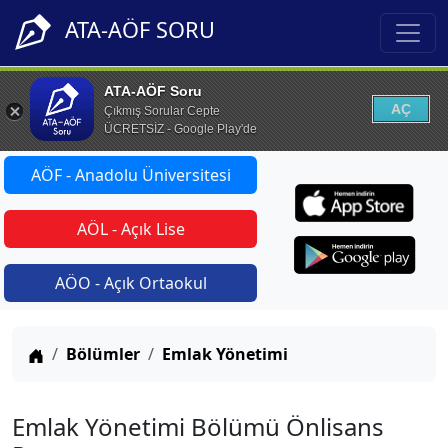
ATA-AÖF SORU
ATA-AÖF Soru
AÇ
Çıkmış Sorular Cepte
ÜCRETSİZ - Google Play'de
AÖF - Anadolu Üniversitesi
AÖL - Açık Lise
AÖO - Açık Ortaokul
Anasayfa
Bölümler
Emlak Yönetimi
Emlak Yönetimi Bölümü Önlisans