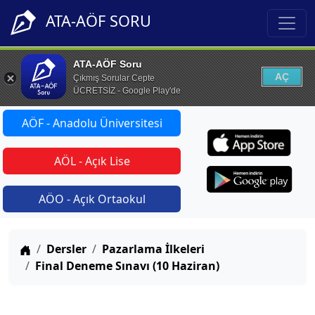
ATA-AÖF SORU
ATA-AÖF Soru
AÇ
Çıkmış Sorular Cepte
ÜCRETSİZ - Google Play'de
AÖF - Anadolu Üniversitesi
AÖL - Açık Lise
AÖO - Açık Ortaokul
Anasayfa
Dersler
Pazarlama İlkeleri
Final Deneme Sınavı (10 Haziran)