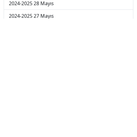
2024-2025 28 Mayıs
2024-2025 27 Mayıs
2024-2025 26 Mayıs
2024-2025 19 Mayıs
2024-2025 12 Mayıs
2024-2025 5 Mayıs
2024-2025 28 Nisan
2024-2025 21 Nisan
2024-2025 14 Nisan
2023-2024 Cuma
2023-2024 Perşembe