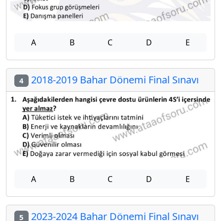
A
B
C
D
E
2018-2019 Bahar Dönemi Final Sınavı
4
A
B
C
D
E
2023-2024 Bahar Dönemi Final Sınavı
5