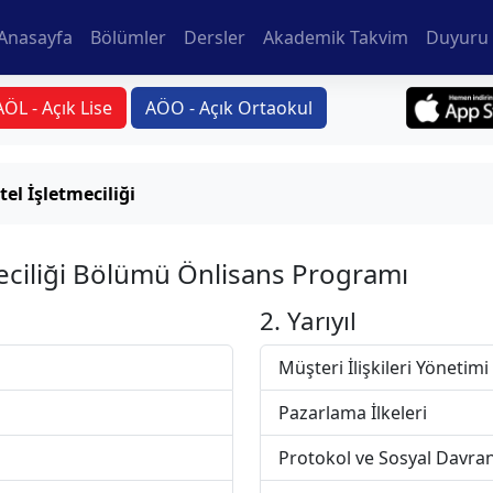
Anasayfa
Bölümler
Dersler
Akademik Takvim
Duyuru 
AÖL - Açık Lise
AÖO - Açık Ortaokul
el İşletmeciliği
eciliği Bölümü Önlisans Programı
2. Yarıyıl
Müşteri İlişkileri Yönetimi
Pazarlama İlkeleri
Protokol ve Sosyal Davran