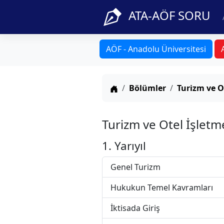
ATA-AÖF SORU
AÖF - Anadolu Üniversitesi
Anasayfa
Bölümler
Turizm ve Ot
Turizm ve Otel İşletm
1. Yarıyıl
Genel Turizm
Hukukun Temel Kavramları
İktisada Giriş