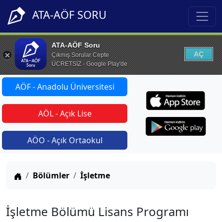
ATA-AÖF SORU
ATA-AÖF Soru
AÇ
Çıkmış Sorular Cepte
ÜCRETSİZ - Google Play'de
AÖF - Anadolu Üniversitesi
AÖL - Açık Lise
AÖO - Açık Ortaokul
Anasayfa
Bölümler
İşletme
İşletme Bölümü Lisans Programı