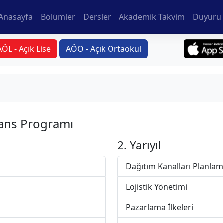
Anasayfa
Bölümler
Dersler
Akademik Takvim
Duyuru 
AÖL - Açık Lise
AÖO - Açık Ortaokul
sans Programı
2. Yarıyıl
Dağıtım Kanalları Planlam
Lojistik Yönetimi
Pazarlama İlkeleri