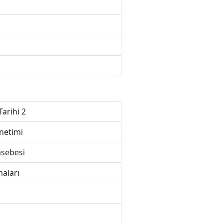
Tarihi 2
netimi
asebesi
aları