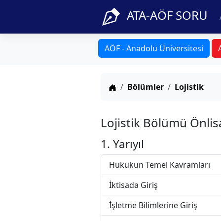
ATA-AÖF SORU
AÖF - Anadolu Üniversitesi
Anasayfa
Bölümler
Lojistik
Lojistik Bölümü Önli
1. Yarıyıl
Hukukun Temel Kavramları
İktisada Giriş
İşletme Bilimlerine Giriş