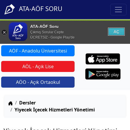
ATA-AÖF SORU
ATA-AÖF Soru
AÇ
Çıkmış Sorular Cepte
ÜCRETSİZ - Google Play'de
AÖF - Anadolu Üniversitesi
AÖL - Açık Lise
AÖO - Açık Ortaokul
Anasayfa
Dersler
Yiyecek İçecek Hizmetleri Yönetimi