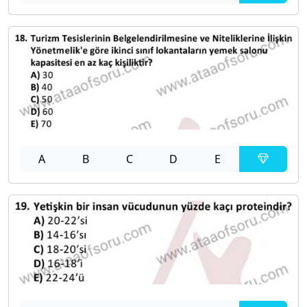
A
B
C
D
E