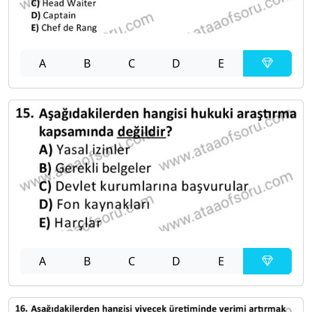
A
B
C
D
E
A
B
C
D
E