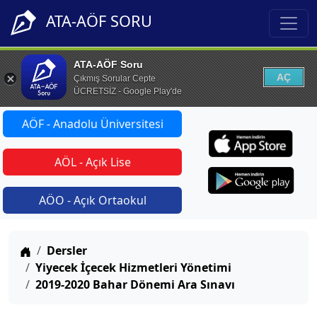
ATA-AÖF SORU
ATA-AÖF Soru
AÇ
Çıkmış Sorular Cepte
ÜCRETSİZ - Google Play'de
AÖF - Anadolu Üniversitesi
AÖL - Açık Lise
AÖO - Açık Ortaokul
Anasayfa
Dersler
Yiyecek İçecek Hizmetleri Yönetimi
2019-2020 Bahar Dönemi Ara Sınavı