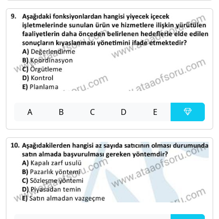
A
B
C
D
E