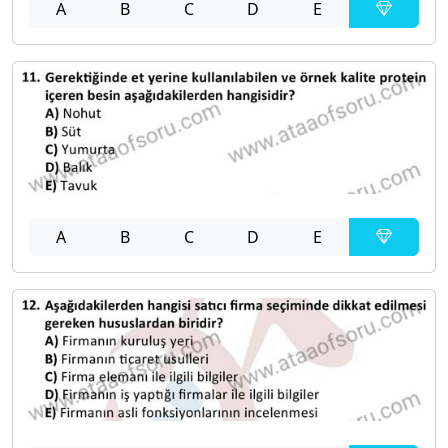
A
B
C
D
E
A
B
C
D
E