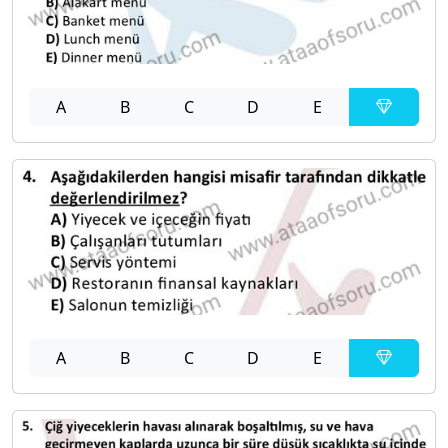
A
B
C
D
E
A
B
C
D
E