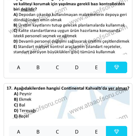
A
B
C
D
E
A
B
C
D
E