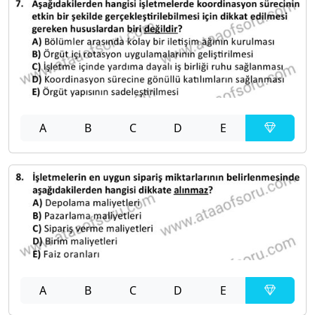
A
B
C
D
E
A
B
C
D
E