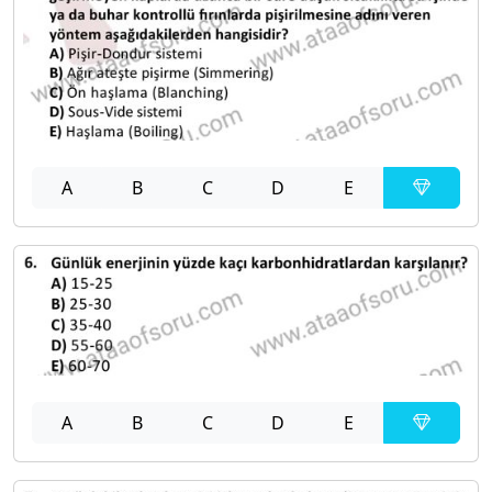
A
B
C
D
E
A
B
C
D
E