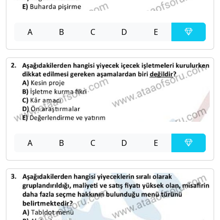
A
B
C
D
E
A
B
C
D
E