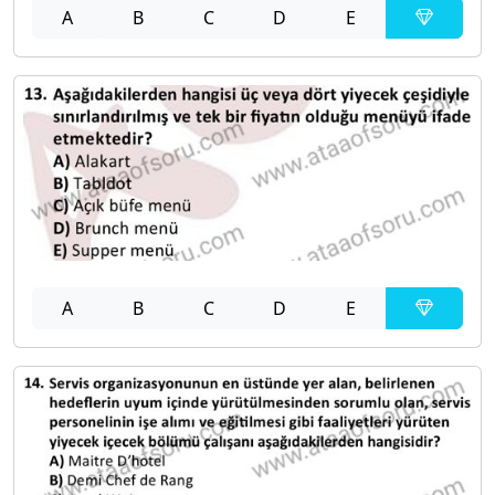
A
B
C
D
E
A
B
C
D
E