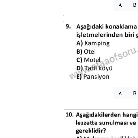
A
B
A
B