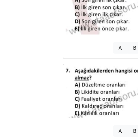
A
B
A
B