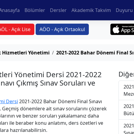
Anasayfa
Bölümler
Dersler
Akademik Takvim
Duyuru 
AÖL - Açık Lise
AÖO - Açık Ortaokul
k Hizmetleri Yönetimi
2021-2022 Bahar Dönemi Final S
tleri Yönetimi Dersi 2021-2022
Diğe
navı Çıkmış Sınav Soruları ve
2021
Mezu
mi Dersi
2021-2022 Bahar Dönemi Final Sınavı
2021
i. Geçmiş dönemlere ait sınav sorularını çözerek
Bütü
plarının ve benzer soruları yakalamanız daha
uları ile beraber konu anlatımı, ders özetleri ve
2021
lara hazrılanabilirsin.
Sına