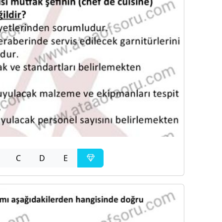
C
D
E