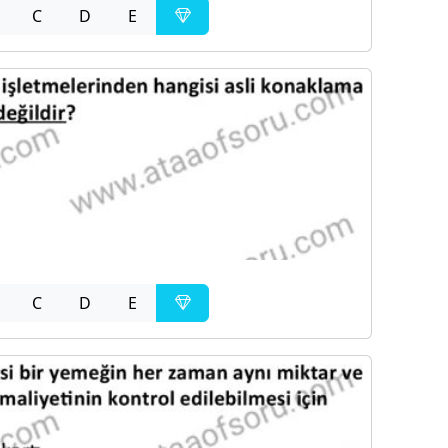
C
D
E
C
D
E