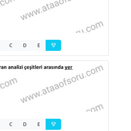
C
D
E
C
D
E