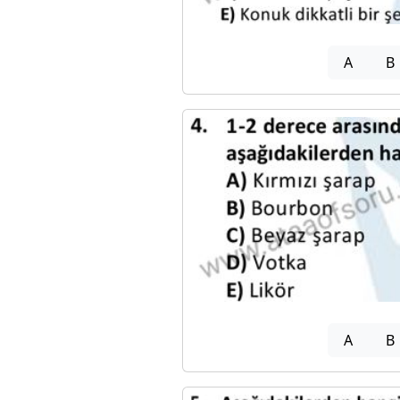
A
B
A
B