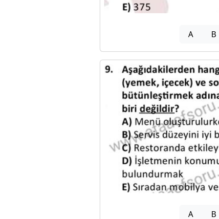
A
B
A
B