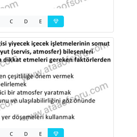
C
D
E
C
D
E