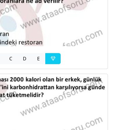
C
D
E