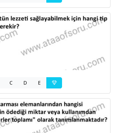
C
D
E