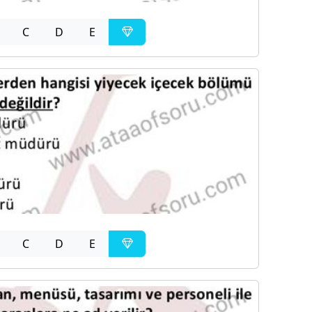
C
D
E
C
D
E