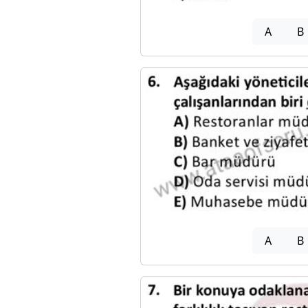
A
B
A
B