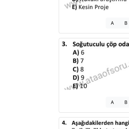
A
B
A
B