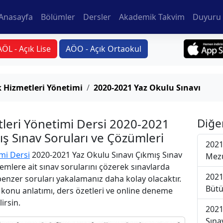
Anasayfa
Bölümler
Dersler
Akademik Takvim
Duyuru 
AÖL - Açık Lise
AÖO - Açık Ortaokul
k Hizmetleri Yönetimi
2020-2021 Yaz Okulu Sınavı
tleri Yönetimi Dersi 2020-2021
Diğe
ış Sınav Soruları ve Çözümleri
2021
mi Dersi
2020-2021 Yaz Okulu Sınavı Çıkmış Sınav
Mezu
emlere ait sınav sorularını çözerek sınavlarda
2021
 benzer soruları yakalamanız daha kolay olacaktır.
Bütü
r konu anlatımı, ders özetleri ve online deneme
lirsin.
2021
Sına