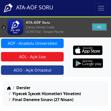
ATA-AÖF SORU
ATA-AÖF Soru
AÇ
Çıkmış Sorular Cepte
ÜCRETSİZ - Google Play'de
AÖF - Anadolu Üniversitesi
AÖL - Açık Lise
AÖO - Açık Ortaokul
Anasayfa
Dersler
Yiyecek İçecek Hizmetleri Yönetimi
Final Deneme Sınavı (27 Nisan)