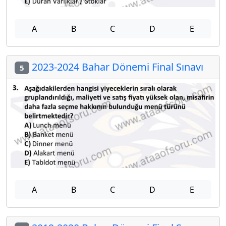
A
B
C
D
E
2023-2024 Bahar Dönemi Final Sınavı
5
A
B
C
D
E