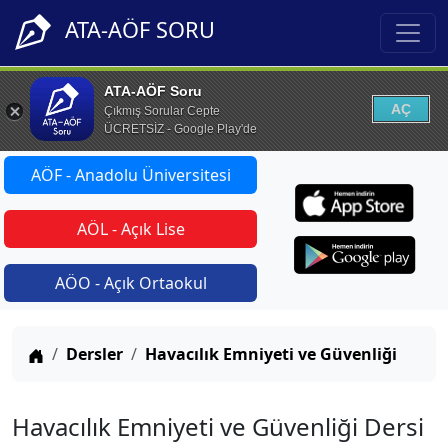
ATA-AÖF SORU
ATA-AÖF Soru
AÇ
Çıkmış Sorular Cepte
ÜCRETSİZ - Google Play'de
AÖF - Anadolu Üniversitesi
AÖL - Açık Lise
AÖO - Açık Ortaokul
Anasayfa
Dersler
Havacılık Emniyeti ve Güvenliği
Havacılık Emniyeti ve Güvenliği Dersi