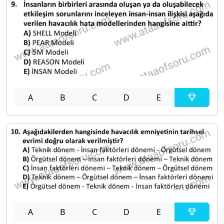
A
B
C
D
E
A
B
C
D
E