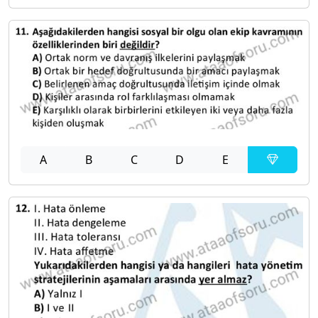
A
B
C
D
E