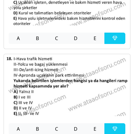
A
B
C
D
E
A
B
C
D
E