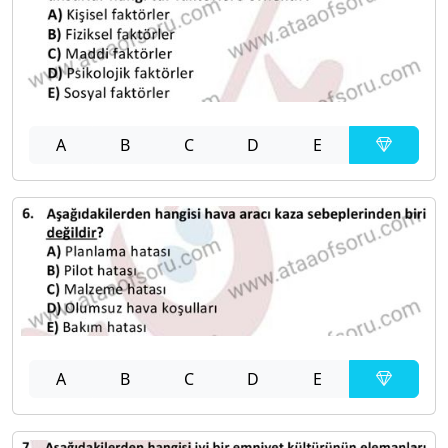
A
B
C
D
E
A
B
C
D
E