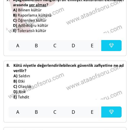
A
B
C
D
E
A
B
C
D
E