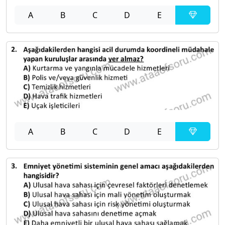
A
B
C
D
E
A
B
C
D
E