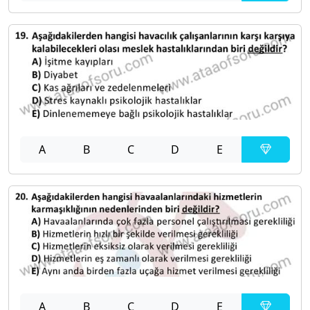
A
B
C
D
E
A
B
C
D
E