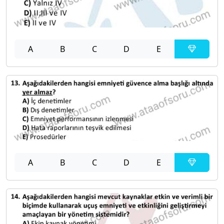
A
B
C
D
E
A
B
C
D
E