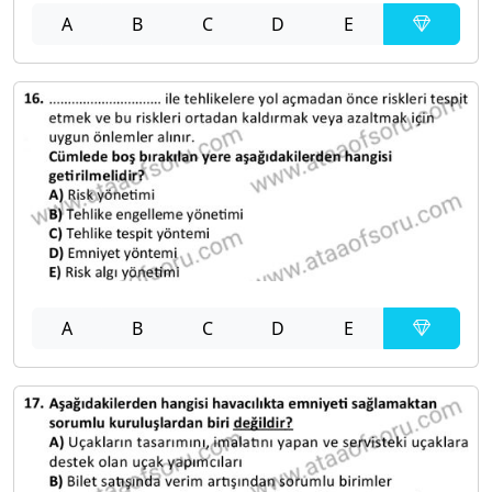
A
B
C
D
E
A
B
C
D
E