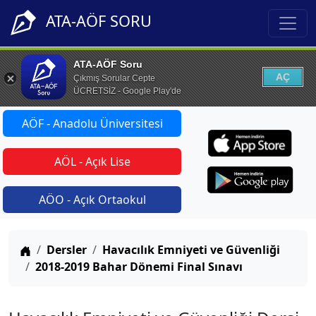
ATA-AÖF SORU
ATA-AÖF Soru
AÇ
Çıkmış Sorular Cepte
ÜCRETSİZ - Google Play'de
AÖF - Anadolu Üniversitesi
AÖL - Açık Lise
AÖO - Açık Ortaokul
Anasayfa
Dersler
Havacılık Emniyeti ve Güvenliği
2018-2019 Bahar Dönemi Final Sınavı