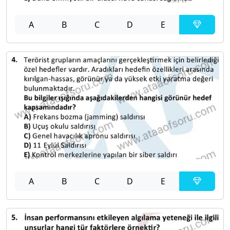
A
B
C
D
E
A
B
C
D
E