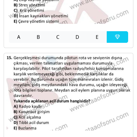
A
B
C
D
E