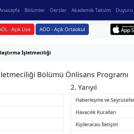
Anasayfa
Bölümler
Dersler
Akademik Takvim
Duyuru 
AÖL - Açık Lise
AÖO - Açık Ortaokul
laştırma İşletmeciliği
İşletmeciliği Bölümü Önlisans Programı
2. Yarıyıl
Haberleşme ve Seyrüsefer
Havacılık Kuralları
Kişilerarası İletişim