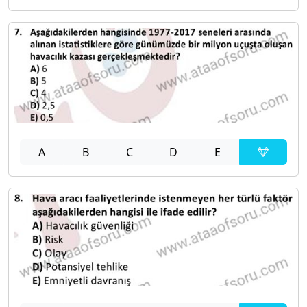
A
B
C
D
E