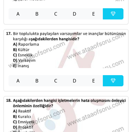
A
B
C
D
E
A
B
C
D
E