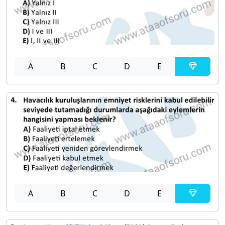
A
B
C
D
E
A
B
C
D
E