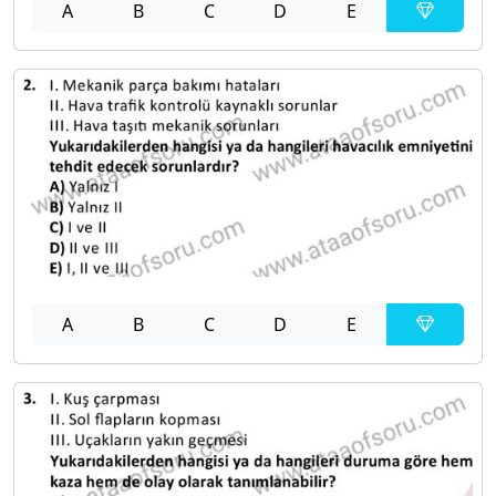
A
B
C
D
E
A
B
C
D
E