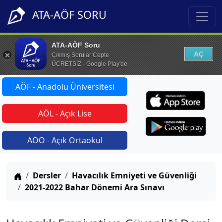
ATA-AÖF SORU
ATA-AÖF Soru
AÇ
Çıkmış Sorular Cepte
ÜCRETSİZ - Google Play'de
AÖF - Anadolu Üniversitesi
AÖL - Açık Lise
AÖO - Açık Ortaokul
Anasayfa
Dersler
Havacılık Emniyeti ve Güvenliği
2021-2022 Bahar Dönemi Ara Sınavı