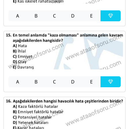
A
B
C
D
E
A
B
C
D
E