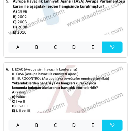
A
B
C
D
E
A
B
C
D
E