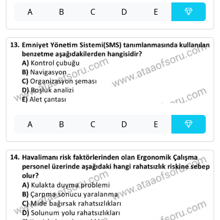
A
B
C
D
E
A
B
C
D
E