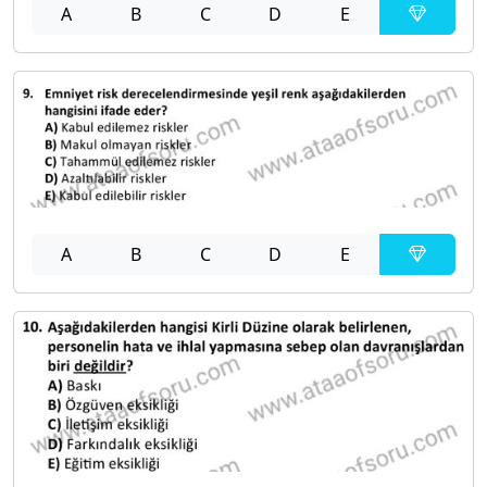
A
B
C
D
E
A
B
C
D
E