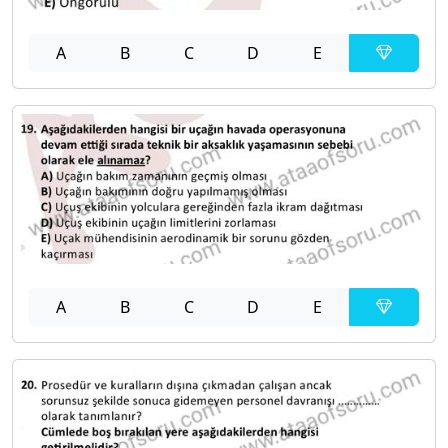
A
B
C
D
E
A
B
C
D
E