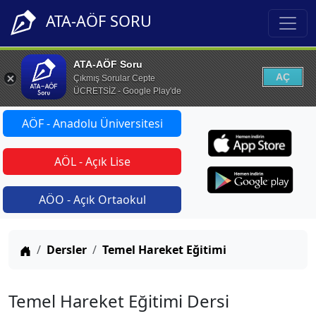
ATA-AÖF SORU
ATA-AÖF Soru
AÇ
Çıkmış Sorular Cepte
ÜCRETSİZ - Google Play'de
AÖF - Anadolu Üniversitesi
AÖL - Açık Lise
AÖO - Açık Ortaokul
Anasayfa
Dersler
Temel Hareket Eğitimi
Temel Hareket Eğitimi Dersi