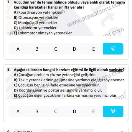
A
B
C
D
E
A
B
C
D
E