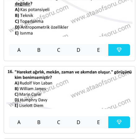
A
B
C
D
E
A
B
C
D
E