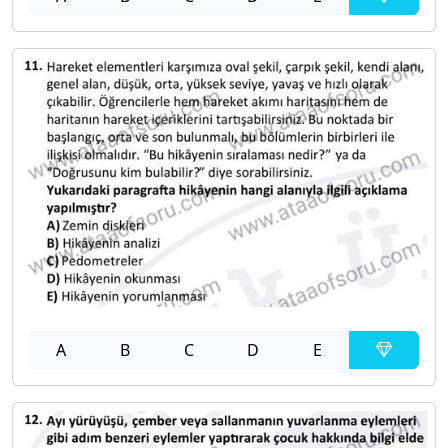
A
B
C
D
E