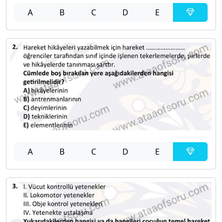
A
B
C
D
E
A
B
C
D
E