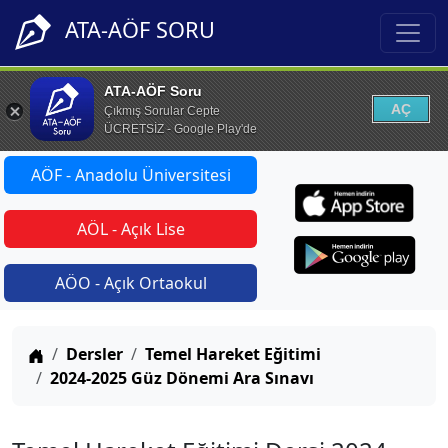
ATA-AÖF SORU
ATA-AÖF Soru
AÇ
Çıkmış Sorular Cepte
ÜCRETSİZ - Google Play'de
AÖF - Anadolu Üniversitesi
AÖL - Açık Lise
AÖO - Açık Ortaokul
Anasayfa
Dersler
Temel Hareket Eğitimi
2024-2025 Güz Dönemi Ara Sınavı