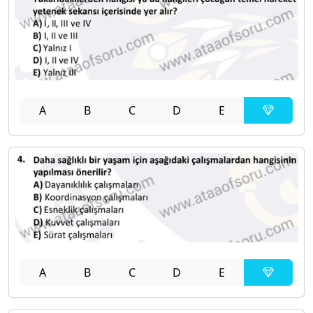
A
B
C
D
E
A
B
C
D
E