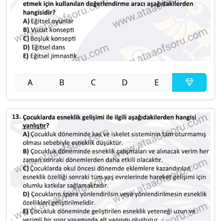
A
B
C
D
E