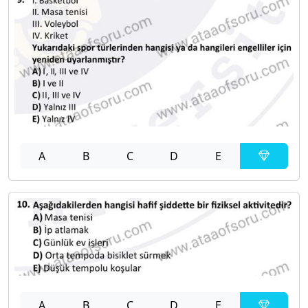
A
B
C
D
E
A
B
C
D
E