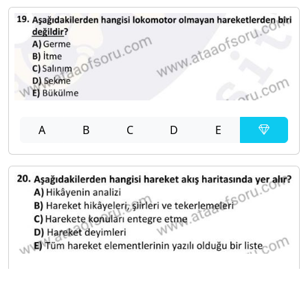
A
B
C
D
E
A
B
C
D
E