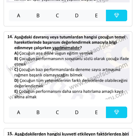
A
B
C
D
E
A
B
C
D
E