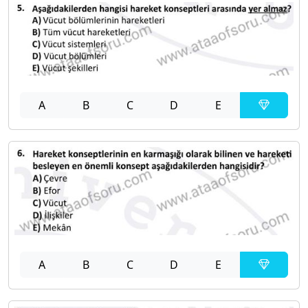
A
B
C
D
E
A
B
C
D
E