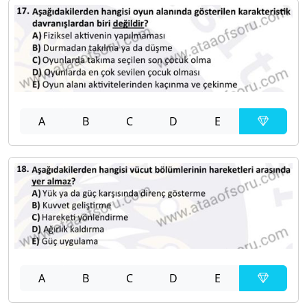
A
B
C
D
E
A
B
C
D
E