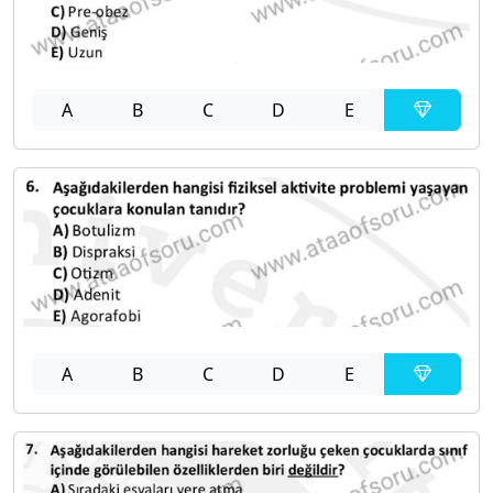
A
B
C
D
E
A
B
C
D
E