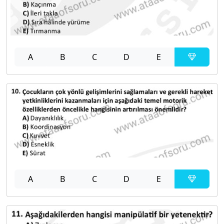
A
B
C
D
E
A
B
C
D
E