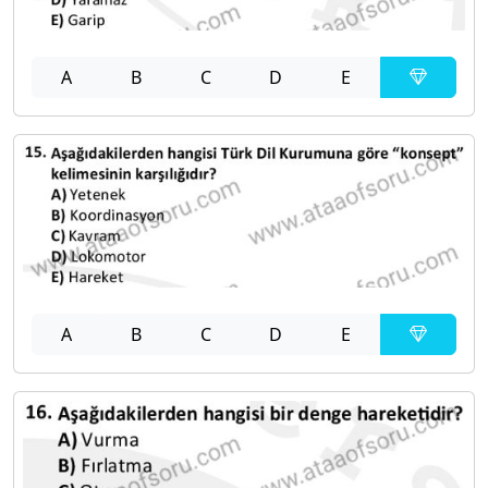
A
B
C
D
E
A
B
C
D
E