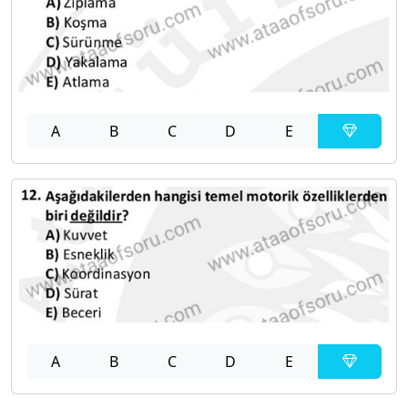
A
B
C
D
E
A
B
C
D
E