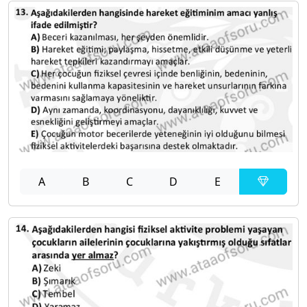
A
B
C
D
E