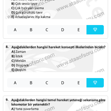
A
B
C
D
E
A
B
C
D
E