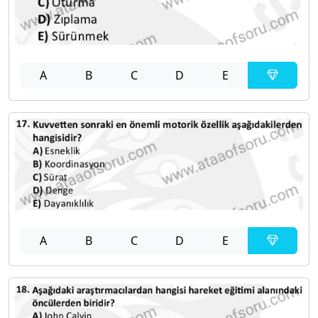
A
B
C
D
E
A
B
C
D
E