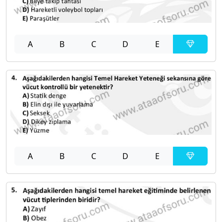
A
B
C
D
E
A
B
C
D
E