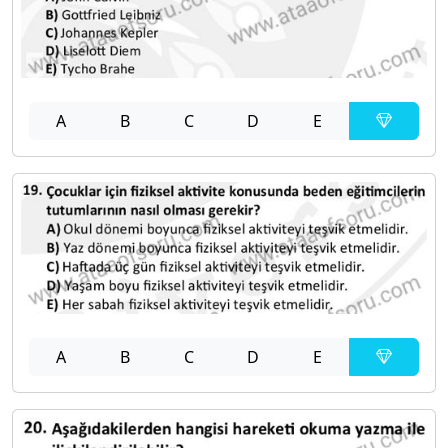
A
B
C
D
E
A
B
C
D
E