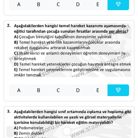
A
B
C
D
E
A
B
C
D
E