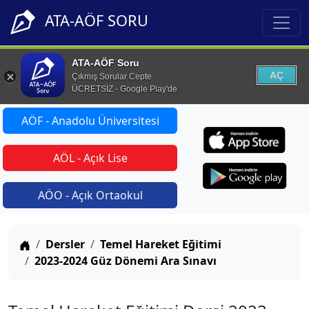
ATA-AÖF SORU
ATA-AÖF Soru
AÇ
Çıkmış Sorular Cepte
ÜCRETSİZ - Google Play'de
AÖF - Anadolu Üniversitesi
AÖL - Açık Lise
AÖO - Açık Ortaokul
Anasayfa
Dersler
Temel Hareket Eğitimi
2023-2024 Güz Dönemi Ara Sınavı