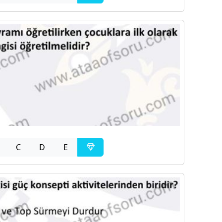
C
D
E