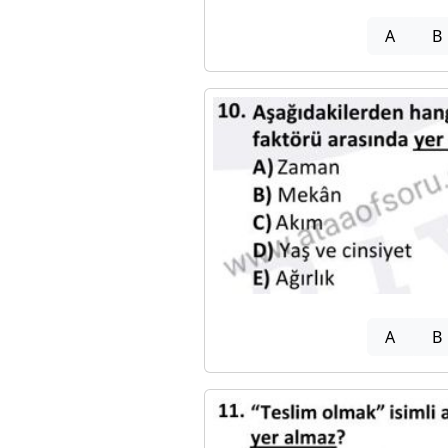
A
B
A
B