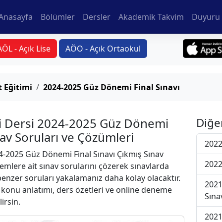
Anasayfa
Bölümler
Dersler
Akademik Takvim
Duyuru 
AÖL - Açık Lise
AÖO - Açık Ortaokul
 Eğitimi
2024-2025 Güz Dönemi Final Sınavı
i Dersi 2024-2025 Güz Dönemi
Diğe
nav Soruları ve Çözümleri
2022
-2025 Güz Dönemi Final Sınavı Çıkmış Sınav
2022
emlere ait sınav sorularını çözerek sınavlarda
 benzer soruları yakalamanız daha kolay olacaktır.
2021
r konu anlatımı, ders özetleri ve online deneme
Sına
lirsin.
2021