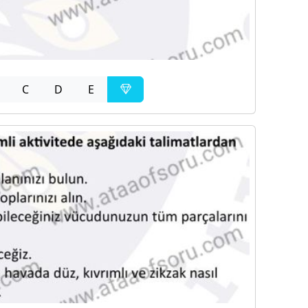
C
D
E