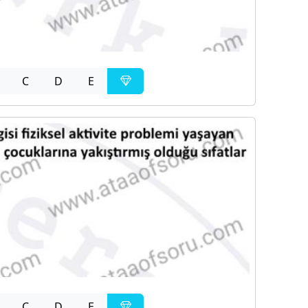
C
D
E
C
D
E