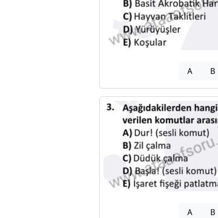
A
B
A
B