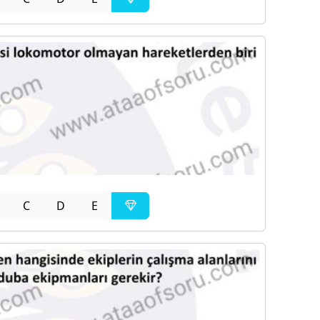
C
D
E