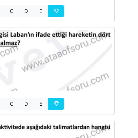
C
D
E
C
D
E