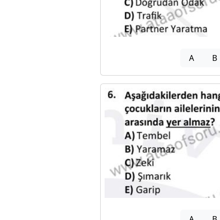
A
B
A
B