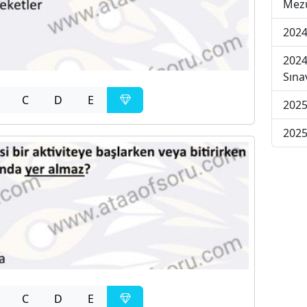
Mezu
2024
2024
Sına
C
D
E
2025
2025
C
D
E