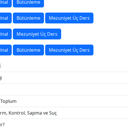
inal
Bütünleme
inal
Bütünleme
Mezuniyet Üç Ders
inal
Mezuniyet Üç Ders
inal
Bütünleme
Mezuniyet Üç Ders
i
i
e Toplum
rm, Kontrol, Sapma ve Suç
ir?