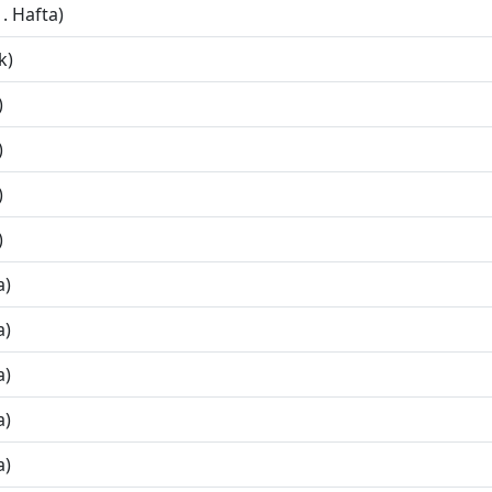
. Hafta)
k)
)
)
)
)
a)
a)
a)
a)
a)