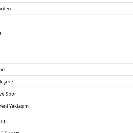
rileri
a
me
lleşme
ve Spor
Yeni Yaklaşım
rı