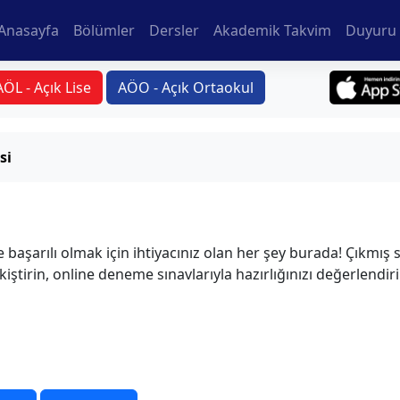
Anasayfa
Bölümler
Dersler
Akademik Takvim
Duyuru 
AÖL - Açık Lise
AÖO - Açık Ortaokul
si
 başarılı olmak için ihtiyacınız olan her şey burada! Çıkmış 
kiştirin, online deneme sınavlarıyla hazırlığınızı değerlendir