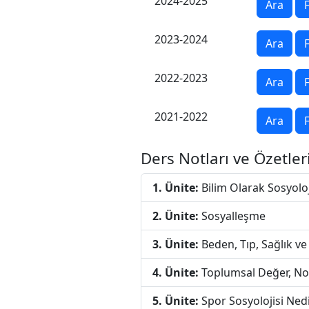
2024-2025
Ara
F
2023-2024
Ara
F
2022-2023
Ara
F
2021-2022
Ara
F
Ders Notları ve Özetler
1. Ünite:
Bilim Olarak Sosyoloj
2. Ünite:
Sosyalleşme
3. Ünite:
Beden, Tıp, Sağlık v
4. Ünite:
Toplumsal Değer, No
5. Ünite:
Spor Sosyolojisi Ned