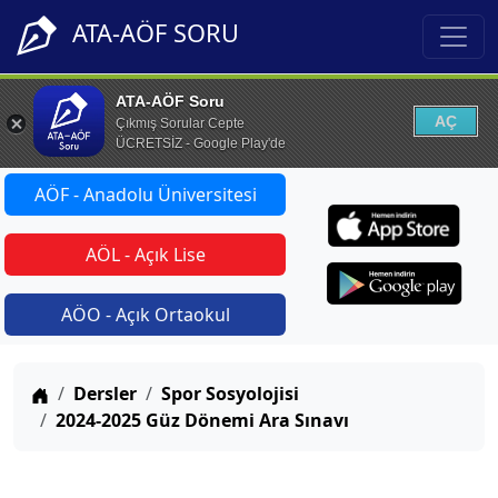
ATA-AÖF SORU
ATA-AÖF Soru
AÇ
Çıkmış Sorular Cepte
ÜCRETSİZ - Google Play'de
AÖF - Anadolu Üniversitesi
AÖL - Açık Lise
AÖO - Açık Ortaokul
Anasayfa
Dersler
Spor Sosyolojisi
2024-2025 Güz Dönemi Ara Sınavı