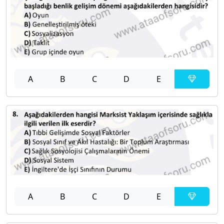
A
B
C
D
E
A
B
C
D
E