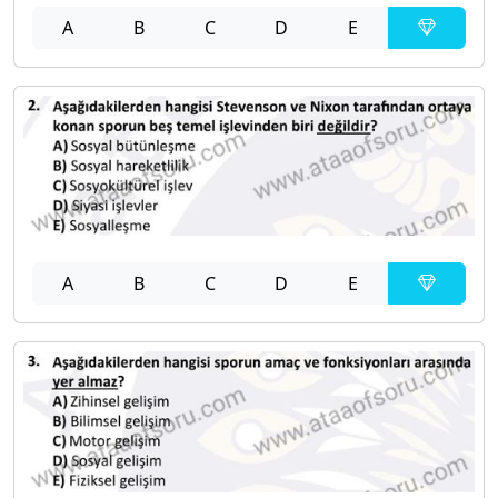
A
B
C
D
E
A
B
C
D
E