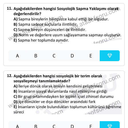
A
B
C
D
E
A
B
C
D
E