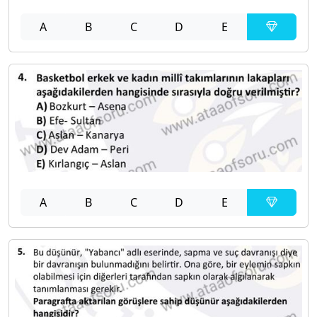
A
B
C
D
E
A
B
C
D
E