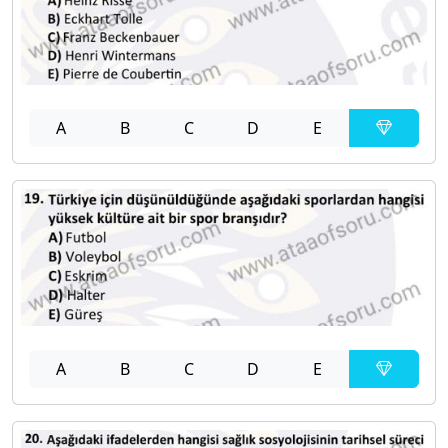
A
B
C
D
E
A
B
C
D
E