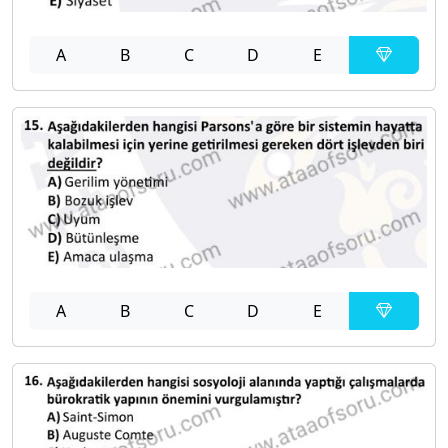
A
B
C
D
E
A
B
C
D
E