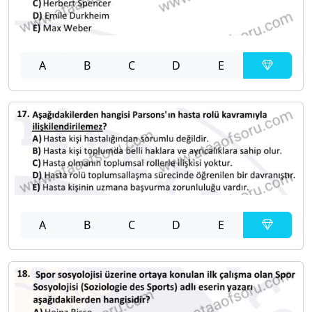
A
B
C
D
E
A
B
C
D
E