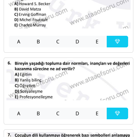
A
B
C
D
E
A
B
C
D
E