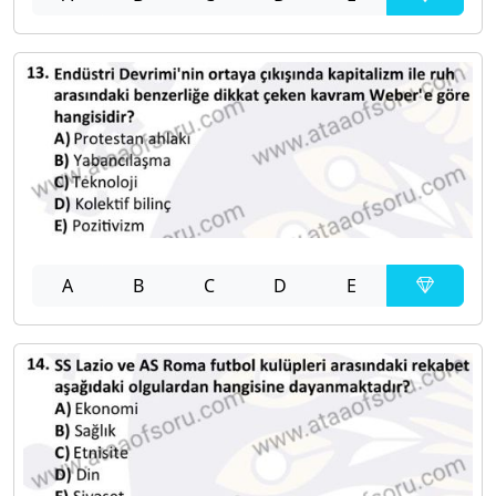
A
B
C
D
E