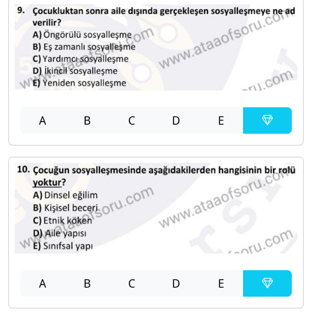
A
B
C
D
E
A
B
C
D
E