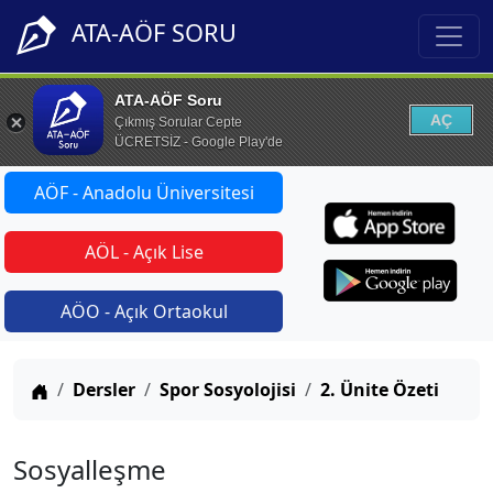
ATA-AÖF SORU
ATA-AÖF Soru
AÇ
Çıkmış Sorular Cepte
ÜCRETSİZ - Google Play'de
AÖF - Anadolu Üniversitesi
AÖL - Açık Lise
AÖO - Açık Ortaokul
Anasayfa
Dersler
Spor Sosyolojisi
2. Ünite Özeti
Sosyalleşme