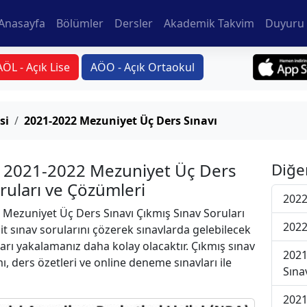
Anasayfa
Bölümler
Dersler
Akademik Takvim
Duyuru 
AÖL - Açık Lise
AÖO - Açık Ortaokul
si
2021-2022 Mezuniyet Üç Ders Sınavı
si 2021-2022 Mezuniyet Üç Ders
Diğe
oruları ve Çözümleri
2022
Mezuniyet Üç Ders Sınavı Çıkmış Sınav Soruları
2022
t sınav sorularını çözerek sınavlarda gelebilecek
ları yakalamanız daha kolay olacaktır. Çıkmış sınav
2021
ı, ders özetleri ve online deneme sınavları ile
Sına
2021