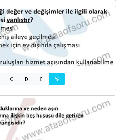
C
D
E