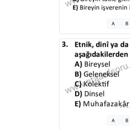
A
B
A
B