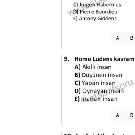
A
B
A
B