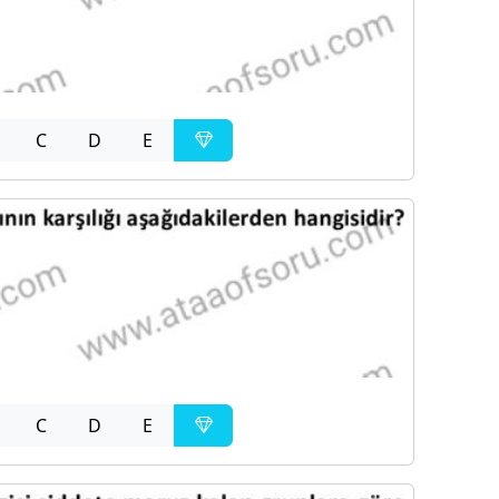
C
D
E
C
D
E