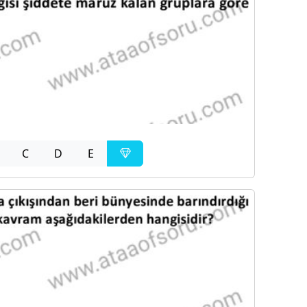
C
D
E