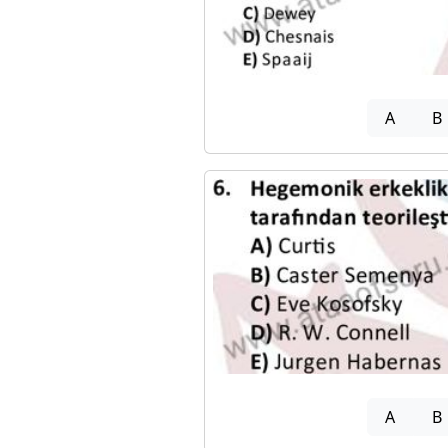
A
B
A
B