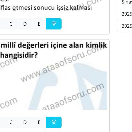
Sına
2025
C
D
E
2025
C
D
E