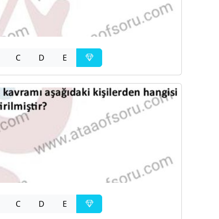
C
D
E
C
D
E