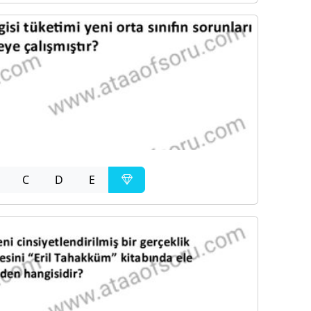
C
D
E