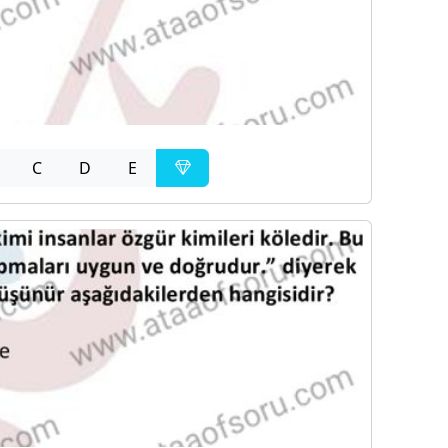
C
D
E