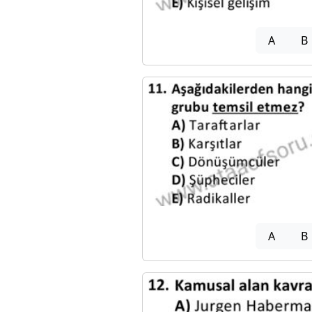
A
B
A
B