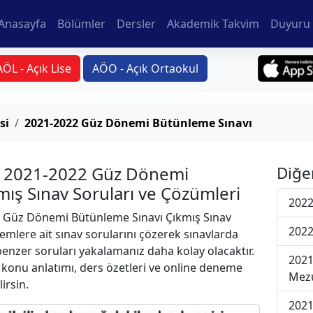
Anasayfa
Bölümler
Dersler
Akademik Takvim
Duyuru 
AÖL - Açık Lise
AÖO - Açık Ortaokul
si
2021-2022 Güz Dönemi Bütünleme Sınavı
si 2021-2022 Güz Dönemi
Diğe
ış Sınav Soruları ve Çözümleri
2022
 Güz Dönemi Bütünleme Sınavı Çıkmış Sınav
2022
emlere ait sınav sorularını çözerek sınavlarda
 benzer soruları yakalamanız daha kolay olacaktır.
2021
r konu anlatımı, ders özetleri ve online deneme
Mezu
lirsin.
2021