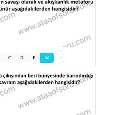
C
D
E