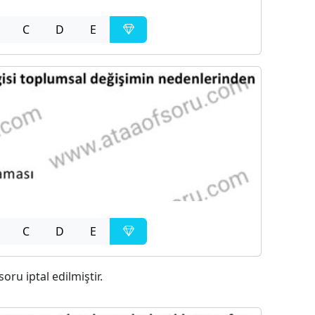
C
D
E
C
D
E
 soru iptal edilmiştir.