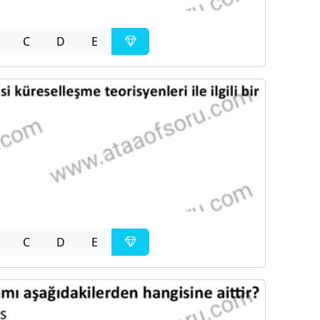
C
D
E
C
D
E