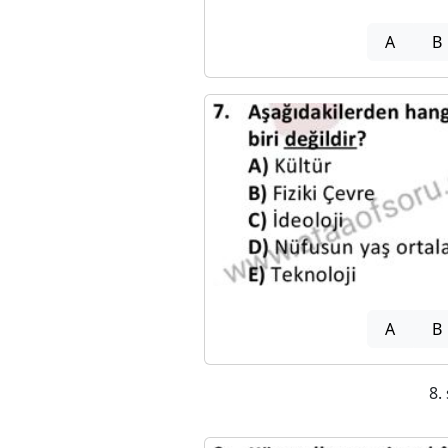
A
B
A
B
8.