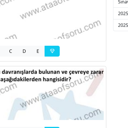
Sına
2025
2025
C
D
E