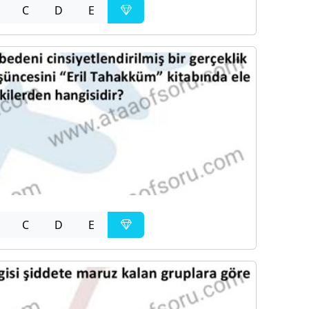
C
D
E
C
D
E