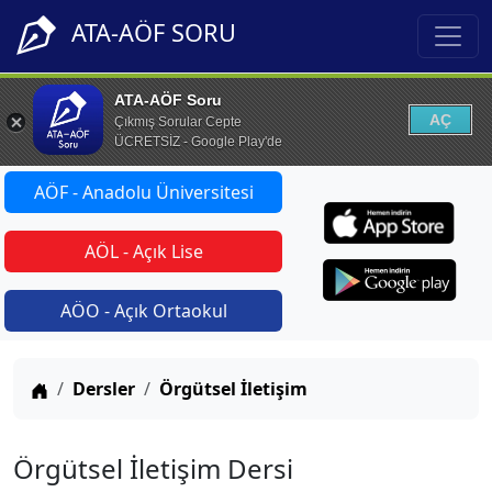
ATA-AÖF SORU
ATA-AÖF Soru
AÇ
Çıkmış Sorular Cepte
ÜCRETSİZ - Google Play'de
AÖF - Anadolu Üniversitesi
AÖL - Açık Lise
AÖO - Açık Ortaokul
Anasayfa
Dersler
Örgütsel İletişim
Örgütsel İletişim Dersi