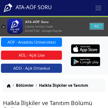
ATA-AÖF SORU
ATA-AÖF Soru
AÇ
Çıkmış Sorular Cepte
ÜCRETSİZ - Google Play'de
AÖF - Anadolu Üniversitesi
AÖL - Açık Lise
AÖO - Açık Ortaokul
Anasayfa
Bölümler
Halkla İlişkiler ve Tanıtım
Halkla İlişkiler ve Tanıtım Bölümü