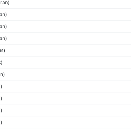
iran)
ran)
ran)
ran)
ıs)
s)
an)
)
)
)
)