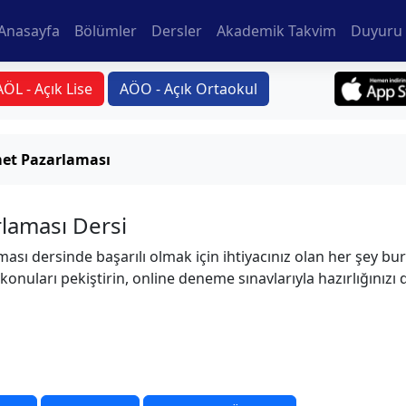
Anasayfa
Bölümler
Dersler
Akademik Takvim
Duyuru 
AÖL - Açık Lise
AÖO - Açık Ortaokul
met Pazarlaması
rlaması Dersi
ası dersinde başarılı olmak için ihtiyacınız olan her şey bur
 konuları pekiştirin, online deneme sınavlarıyla hazırlığınızı