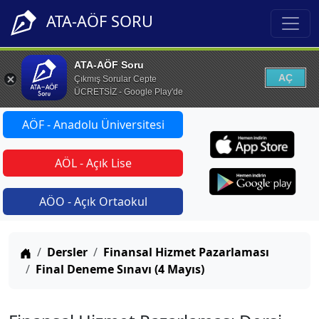
ATA-AÖF SORU
ATA-AÖF Soru
AÇ
Çıkmış Sorular Cepte
ÜCRETSİZ - Google Play'de
AÖF - Anadolu Üniversitesi
AÖL - Açık Lise
AÖO - Açık Ortaokul
Anasayfa
Dersler
Finansal Hizmet Pazarlaması
Final Deneme Sınavı (4 Mayıs)