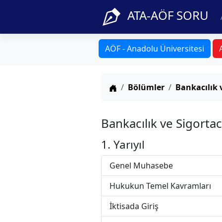
ATA-AÖF SORU
AÖF - Anadolu Üniversitesi
Anasayfa
Bölümler
Bankacılık v
Bankacılık ve Sigorta
1. Yarıyıl
Genel Muhasebe
Hukukun Temel Kavramları
İktisada Giriş