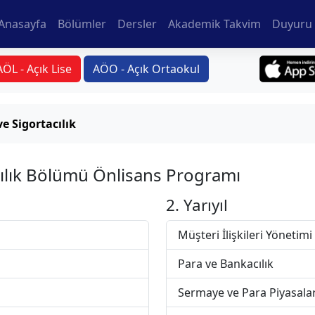
Anasayfa
Bölümler
Dersler
Akademik Takvim
Duyuru 
AÖL - Açık Lise
AÖO - Açık Ortaokul
e Sigortacılık
cılık Bölümü Önlisans Programı
2. Yarıyıl
Müşteri İlişkileri Yönetimi
Para ve Bankacılık
Sermaye ve Para Piyasalar