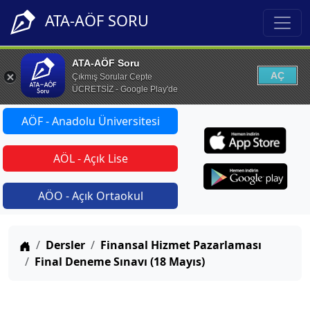
ATA-AÖF SORU
ATA-AÖF Soru
AÇ
Çıkmış Sorular Cepte
ÜCRETSİZ - Google Play'de
AÖF - Anadolu Üniversitesi
AÖL - Açık Lise
AÖO - Açık Ortaokul
Anasayfa
Dersler
Finansal Hizmet Pazarlaması
Final Deneme Sınavı (18 Mayıs)