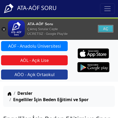
ATA-AÖF SORU
ATA-AÖF Soru
AÇ
Çıkmış Sorular Cepte
ÜCRETSİZ - Google Play'de
AÖF - Anadolu Üniversitesi
AÖL - Açık Lise
AÖO - Açık Ortaokul
Anasayfa
Dersler
Engelliler İçin Beden Eğitimi ve Spor