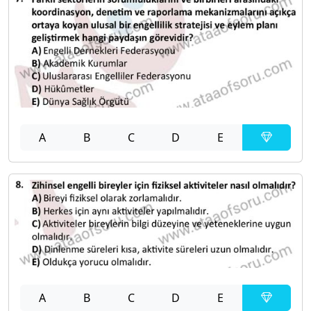
A
B
C
D
E
A
B
C
D
E