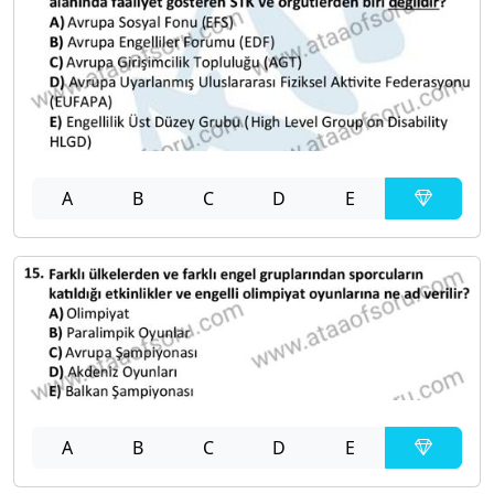
A
B
C
D
E
A
B
C
D
E