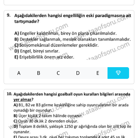
A
B
C
D
E