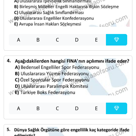
A
B
C
D
E
A
B
C
D
E