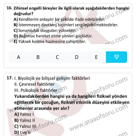
A
B
C
D
E