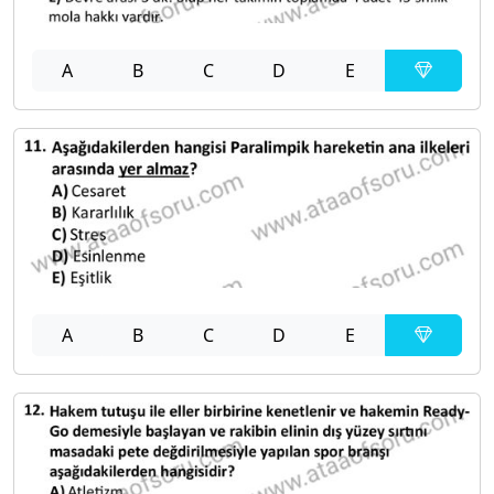
A
B
C
D
E
A
B
C
D
E