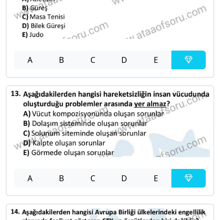
A
B
C
D
E
A
B
C
D
E