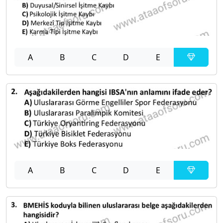
A
B
C
D
E
A
B
C
D
E