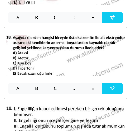
A
B
C
D
E
A
B
C
D
E