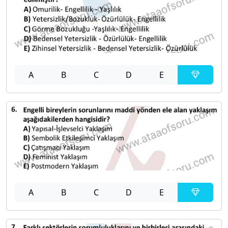
A
B
C
D
E
A
B
C
D
E