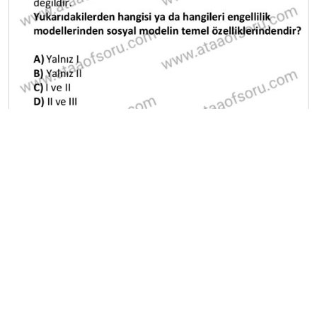
A
B
C
D
E