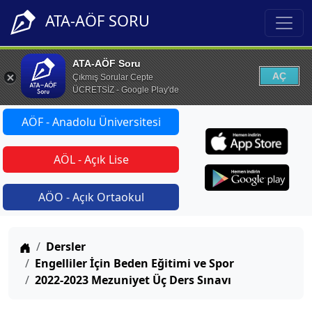
ATA-AÖF SORU
ATA-AÖF Soru
AÇ
Çıkmış Sorular Cepte
ÜCRETSİZ - Google Play'de
AÖF - Anadolu Üniversitesi
AÖL - Açık Lise
AÖO - Açık Ortaokul
Anasayfa
Dersler
Engelliler İçin Beden Eğitimi ve Spor
2022-2023 Mezuniyet Üç Ders Sınavı