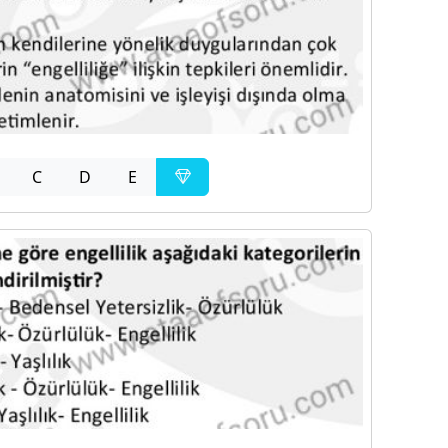
C
D
E