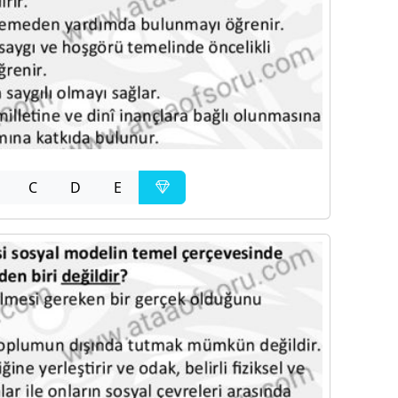
C
D
E