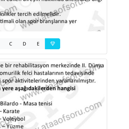
C
D
E