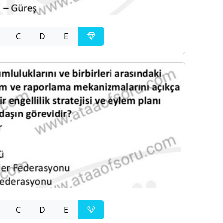
C
D
E
C
D
E