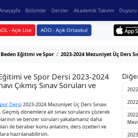
Anasayfa
Bölümler
Dersler
Akademik Takvim
Duyuru 
AÖL - Açık Lise
AÖO - Açık Ortaokul
n Beden Eğitimi ve Spor
2023-2024 Mezuniyet Üç Ders Sı
 Eğitimi ve Spor Dersi 2023-2024
Diğe
avı Çıkmış Sınav Soruları ve
2022
2022
Spor Dersi
2023-2024 Mezuniyet Üç Ders Sınavı
i. Geçmiş dönemlere ait sınav sorularını çözerek
2022
plarının ve benzer soruları yakalamanız daha
Mezu
uları ile beraber konu anlatımı, ders özetleri ve
lara hazrılanabilirsin.
2023