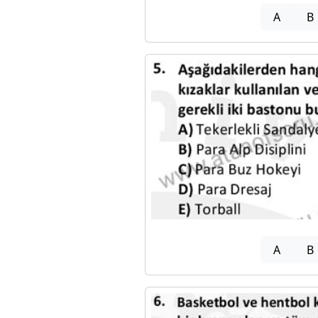
A
B
A
B