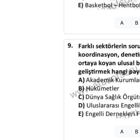
A
B
A
B