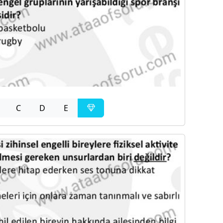
C
D
E