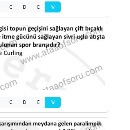
C
D
E
C
D
E